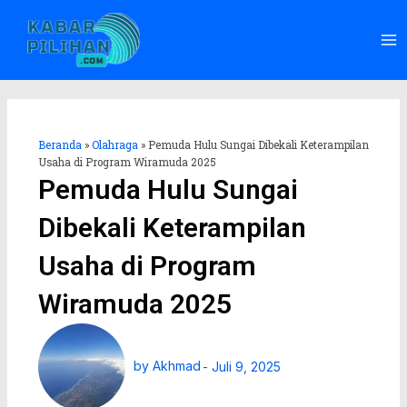
Lewati
Ma
ke
Me
konten
Beranda
»
Olahraga
»
Pemuda Hulu Sungai Dibekali Keterampilan
Usaha di Program Wiramuda 2025
Pemuda Hulu Sungai
Dibekali Keterampilan
Usaha di Program
Wiramuda 2025
by
Akhmad
-
Juli 9, 2025