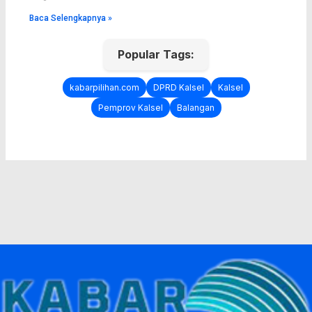
Baca Selengkapnya »
Popular Tags:
kabarpilihan.com
DPRD Kalsel
Kalsel
Pemprov Kalsel
Balangan