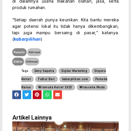
di dalamnya usaha makanan olahan, jasa, serta
produk rumahan.
“Setiap daerah punya keunikan. Kita bantu mereka
agar potensi lokal itu tidak hanya dikembangkan,
tapi juga mampu bersaing di pasar,” katanya.
(
kabarpilihan
)
Penulis
Akhmad
Editor
Akhmad
Tags :
Deny Saputra
Digital Marketing
Dispora
Kalsel
Fathul Bari
kabarpilihan.com
Pemuda
Banua
Wiramuda Kalsel 2025
Wirausaha Muda
F
T
P
W
E
a
w
i
h
n
c
i
n
a
v
e
t
t
t
e
b
t
e
s
l
o
e
r
a
o
Artikel Lainnya
o
r
e
p
p
k
s
p
e
t