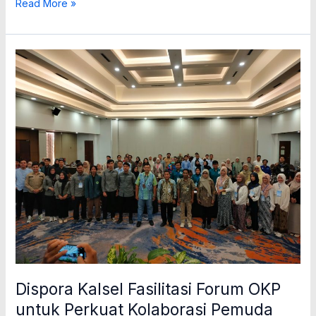
Read More »
Dispora
Kalsel
Fasilitasi
Forum
OKP
untuk
Perkuat
Kolaborasi
Pemuda
Dispora Kalsel Fasilitasi Forum OKP
untuk Perkuat Kolaborasi Pemuda