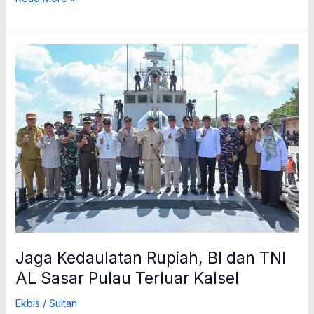
Jaga
Kedaulatan
Rupiah,
BI
dan
TNI
AL
Sasar
Pulau
Terluar
Kalsel
Jaga Kedaulatan Rupiah, BI dan TNI
AL Sasar Pulau Terluar Kalsel
Ekbis
/
Sultan