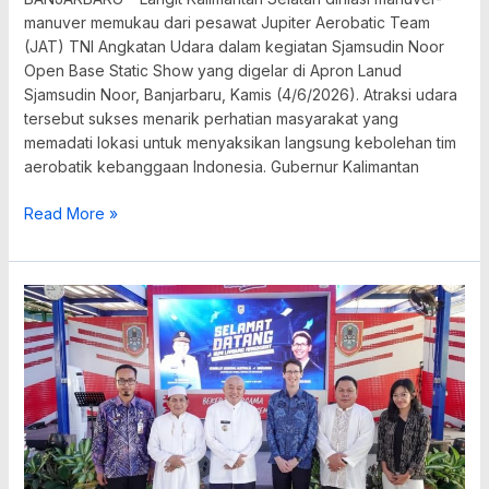
manuver memukau dari pesawat Jupiter Aerobatic Team
(JAT) TNI Angkatan Udara dalam kegiatan Sjamsudin Noor
Open Base Static Show yang digelar di Apron Lanud
Sjamsudin Noor, Banjarbaru, Kamis (4/6/2026). Atraksi udara
tersebut sukses menarik perhatian masyarakat yang
memadati lokasi untuk menyaksikan langsung kebolehan tim
aerobatik kebanggaan Indonesia. Gubernur Kalimantan
Read More »
H
Muhidin
Sambut
Konsul
Australia
Bahas
Kolaborasi
Daerah