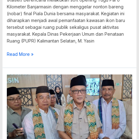
Kilometer Banjarmasin dengan menggelar nonton bareng
(nobar) final Piala Dunia bersama masyarakat. Kegiatan ini
diharapkan menjadi awal pemanfaatan kawasan ikon baru
tersebut sebagai ruang publik sekaligus pusat aktivitas
masyarakat. Kepala Dinas Pekerjaan Umum dan Penataan
Ruang (PUPR) Kalimantan Selatan, M. Yasin
Read More »
Gedung
SBSN
2025
Asrama
Haji
Diresmikan,
Layanan
Jamaah
Makin
Berkualitas