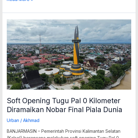
Soft
Opening
Tugu
Pal
0
Kilometer
Diramaikan
Nobar
Final
Piala
Dunia
Soft Opening Tugu Pal 0 Kilometer
Diramaikan Nobar Final Piala Dunia
Urban
/
Akhmad
BANJARMASIN – Pemerintah Provinsi Kalimantan Selatan
(Kalsel) berencana melakukan soft opening Tugu Pal 0