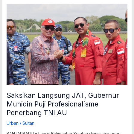
Saksikan
Langsung
JAT,
Gubernur
Muhidin
Puji
Profesionalisme
Penerbang
TNI
AU
Saksikan Langsung JAT, Gubernur
Muhidin Puji Profesionalisme
Penerbang TNI AU
Urban
/
Sultan
BANJARBARU – Langit Kalimantan Selatan dihiasi manuver-