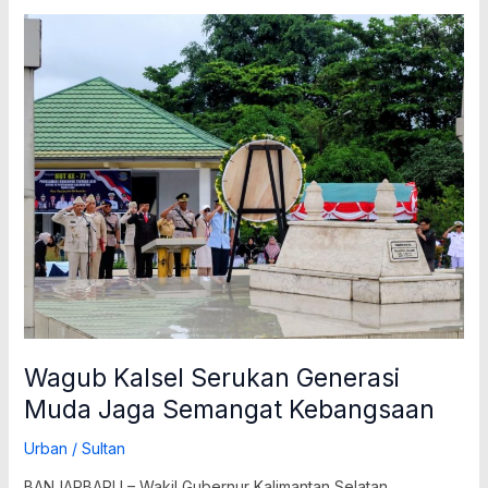
Wagub
Kalsel
Serukan
Generasi
Muda
Jaga
Semangat
Kebangsaan
Wagub Kalsel Serukan Generasi
Muda Jaga Semangat Kebangsaan
Urban
/
Sultan
BANJARBARU – Wakil Gubernur Kalimantan Selatan,