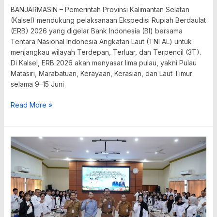
BANJARMASIN – Pemerintah Provinsi Kalimantan Selatan
(Kalsel) mendukung pelaksanaan Ekspedisi Rupiah Berdaulat
(ERB) 2026 yang digelar Bank Indonesia (BI) bersama
Tentara Nasional Indonesia Angkatan Laut (TNI AL) untuk
menjangkau wilayah Terdepan, Terluar, dan Terpencil (3T).
Di Kalsel, ERB 2026 akan menyasar lima pulau, yakni Pulau
Matasiri, Marabatuan, Kerayaan, Kerasian, dan Laut Timur
selama 9–15 Juni
Read More »
Dukung
MBG,
Kalsel
Latih
Petugas
SPPG
Gunakan
Rapid