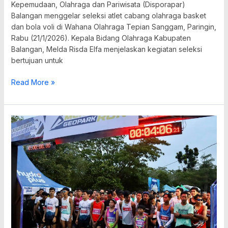
Kepemudaan, Olahraga dan Pariwisata (Disporapar)
Balangan menggelar seleksi atlet cabang olahraga basket
dan bola voli di Wahana Olahraga Tepian Sanggam, Paringin,
Rabu (21/1/2026). Kepala Bidang Olahraga Kabupaten
Balangan, Melda Risda Elfa menjelaskan kegiatan seleksi
bertujuan untuk
Read More »
Ribuan
Peserta
Meriahkan
Meratus
Geopark
Run
2025
di
Banjarbaru