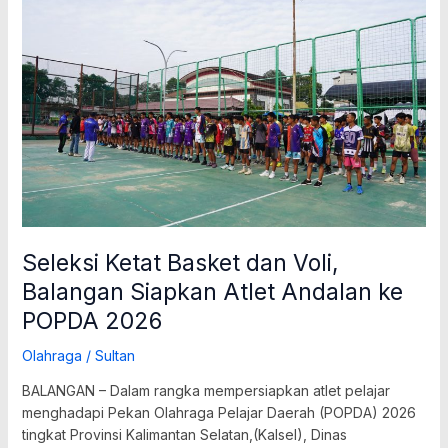
Seleksi
Ketat
Basket
dan
Voli,
Balangan
Siapkan
Atlet
Andalan
ke
POPDA
2026
Seleksi Ketat Basket dan Voli,
Balangan Siapkan Atlet Andalan ke
POPDA 2026
Olahraga
/
Sultan
BALANGAN – Dalam rangka mempersiapkan atlet pelajar
menghadapi Pekan Olahraga Pelajar Daerah (POPDA) 2026
tingkat Provinsi Kalimantan Selatan,(Kalsel), Dinas