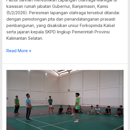
kawasan rumah jabatan Gubernur, Banjarmasin, Kamis
(5/2/2026). Peresmian lapangan olahraga tersebut ditandai
dengan pemotongan pita dan penandatanganan prasasti
pembangunan, yang disaksikan unsur Forkopimda Kalsel
serta jajaran kepala SKPD lingkup Pemerintah Provinsi
Kalimantan Selatan.
Read More »
Balangan
Matangkan
Tim
Sepak
Takraw,
Lima
Atlet
Disiapkan
untuk