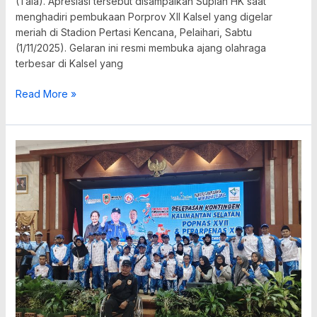
(Tala). Apresiasi tersebut disampaikan Supian HK saat
menghadiri pembukaan Porprov XII Kalsel yang digelar
meriah di Stadion Pertasi Kencana, Pelaihari, Sabtu
(1/11/2025). Gelaran ini resmi membuka ajang olahraga
terbesar di Kalsel yang
Read More »
Kalsel
Lepas
Kontingen
Popnas
dan
Peparnas
2025
ke
Jakarta