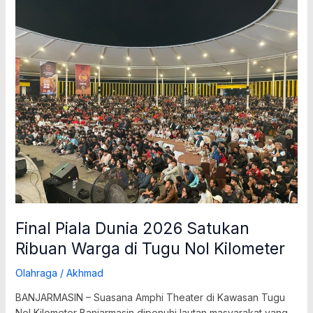
Piala
Dunia
2026
Satukan
Ribuan
Warga
di
Tugu
Nol
Kilometer
Final Piala Dunia 2026 Satukan
Ribuan Warga di Tugu Nol Kilometer
Olahraga
/
Akhmad
BANJARMASIN – Suasana Amphi Theater di Kawasan Tugu
Nol Kilometer Banjarmasin dipenuhi lautan masyarakat yang