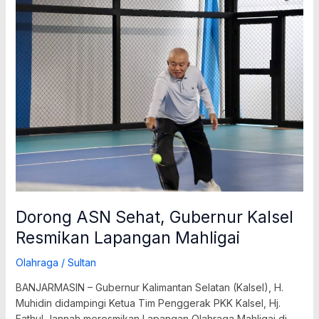
Dorong
ASN
Sehat,
Gubernur
Kalsel
Resmikan
Lapangan
Mahligai
Dorong ASN Sehat, Gubernur Kalsel
Resmikan Lapangan Mahligai
Olahraga
/
Sultan
BANJARMASIN – Gubernur Kalimantan Selatan (Kalsel), H.
Muhidin didampingi Ketua Tim Penggerak PKK Kalsel, Hj.
Fathul Jannah meresmikan Lapangan Olahraga Mahligai di