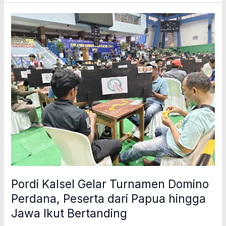
Pordi
Kalsel
Gelar
Turnamen
Domino
Perdana,
Peserta
dari
Papua
hingga
Jawa
Ikut
Bertanding
Pordi Kalsel Gelar Turnamen Domino
Perdana, Peserta dari Papua hingga
Jawa Ikut Bertanding