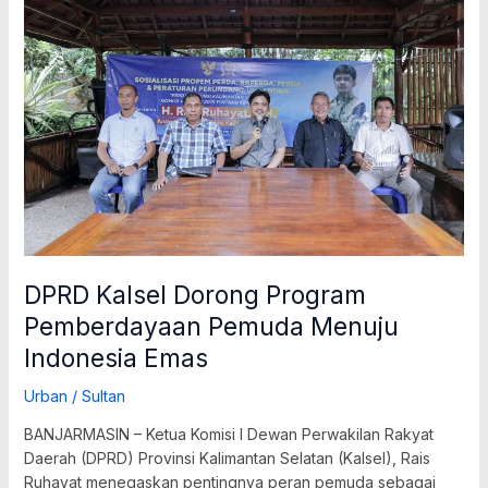
Dorong
Program
Pemberdayaan
Pemuda
Menuju
Indonesia
Emas
DPRD Kalsel Dorong Program
Pemberdayaan Pemuda Menuju
Indonesia Emas
Urban
/
Sultan
BANJARMASIN – Ketua Komisi I Dewan Perwakilan Rakyat
Daerah (DPRD) Provinsi Kalimantan Selatan (Kalsel), Rais
Ruhayat menegaskan pentingnya peran pemuda sebagai