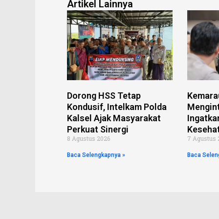
o
e
r
a
o
Artikel Lainnya
o
r
e
p
p
k
s
p
e
t
Dorong HSS Tetap
Kemarau
Kondusif, Intelkam Polda
Menginta
Kalsel Ajak Masyarakat
Ingatka
Perkuat Sinergi
Keseha
8 Agustus 2026
7 Agustus 
Baca Selengkapnya »
Baca Selen