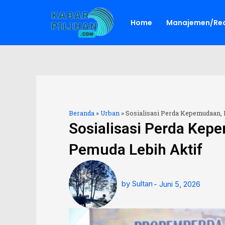
Lewati
ke
Home
Manajemen/Red
konten
Beranda
»
Urban
»
Sosialisasi Perda Kepemudaan,
Sosialisasi Perda Kep
Pemuda Lebih Aktif
by
Sultan
-
Juni 5, 2026