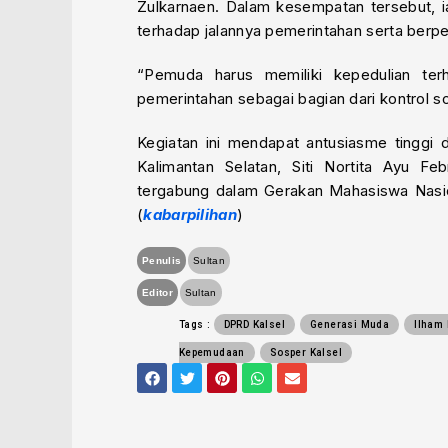
Zulkarnaen. Dalam kesempatan tersebut, i
terhadap jalannya pemerintahan serta berp
“Pemuda harus memiliki kepedulian ter
pemerintahan sebagai bagian dari kontrol s
Kegiatan ini mendapat antusiasme tinggi 
Kalimantan Selatan, Siti Nortita Ayu Fe
tergabung dalam Gerakan Mahasiswa Nasio
(
kabarpilihan
)
Penulis
Sultan
Editor
Sultan
Tags :
DPRD Kalsel
Generasi Muda
Ilham 
Kepemudaan
Sosper Kalsel
F
T
P
W
E
a
w
i
h
n
c
i
n
a
v
e
t
t
t
e
b
t
e
s
l