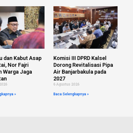
 dan Kabut Asap
Komisi III DPRD Kalsel
i, Nor Fajri
Dorong Revitalisasi Pipa
n Warga Jaga
Air Banjarbakula pada
tan
2027
2026
6 Agustus 2026
gkapnya »
Baca Selengkapnya »