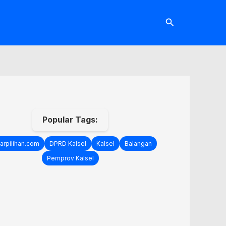
Cari
Popular Tags:
arpilihan.com
DPRD Kalsel
Kalsel
Balangan
Pemprov Kalsel