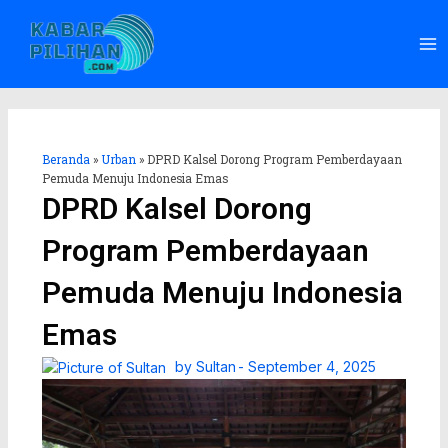
Lewati
Ma
ke
Me
konten
Beranda
»
Urban
»
DPRD Kalsel Dorong Program Pemberdayaan
Pemuda Menuju Indonesia Emas
DPRD Kalsel Dorong
Program Pemberdayaan
Pemuda Menuju Indonesia
Emas
by
Sultan
-
September 4, 2025