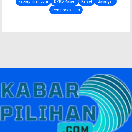
kabarpilihan.com
DPRD Kalsel
Kalsel
Balangan
Pemprov Kalsel