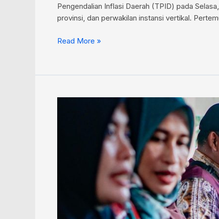
Pengendalian Inflasi Daerah (TPID) pada Selasa, 
provinsi, dan perwakilan instansi vertikal. Per
Read More »
Banjarbaru
Gelar
Pasar
Murah
Hasil
Pertanian,
Subsidi
Rp5.000
per
Komoditas