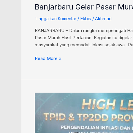
Banjarbaru Gelar Pasar Mura
/
Ekbis
/
Akhmad
Tinggalkan Komentar
BANJARBARU – Dalam rangka memperingati Hari J
Pasar Murah Hasil Pertanian. Kegiatan itu digel
masyarakat yang memadati lokasi sejak awal. Pasa
Read More »
Gubernur
Kalsel
Dorong
Upaya
Pengendalian
Inflasi