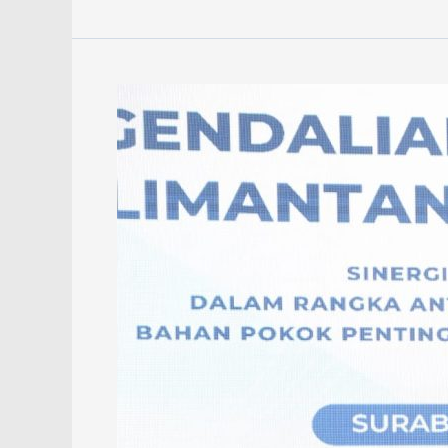
Pemprov
Kalsel
Bersama
BI
Kendalikan
Inflasi
Menjelang
Nataru