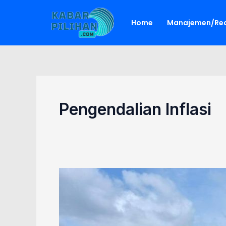
Lewati
ke
Home
Manajemen/Red
konten
Pengendalian Inflasi
Hortikultura
Kalsel
Bertahan
di
Tengah