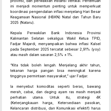
provinsi, dan perwakilan instansi vertikal. Pertemuan
ini menjadi momentum penting untuk memperkuat
koordinasi pengendalian inflasi menjelang Hari Besar
Keagamaan Nasional (HBKN) Natal dan Tahun Baru
2025 (Nataru).
Kepala Perwakilan Bank Indonesia Provinsi
Kalimantan Selatan sekaligus Wakil Ketua TPID,
Fadjar Majardi, menyampaikan bahwa inflasi Kalsel
pada September 2025 tercatat sebesar 2,91% (yoy)
atau masih dalam sasaran 2,5% ± 1%.
“Kita tidak boleh lengah. Menjelang akhir tahun,
tekanan harga pangan bisa meningkat karena
tingginya permintaan masyarakat,” ujar Fadjar.
Ia menyebut komoditas seperti beras, bawang
merah, cabai, dan daging ayam ras masih menjadi
perhatian utama. Untuk itu, strategi 4K
(Keterjangkauan harga, Ketersediaan pasokan,
Kelancaran distribusi, dan Komunikasi efektif) harus