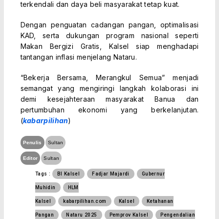
terkendali dan daya beli masyarakat tetap kuat.
Dengan penguatan cadangan pangan, optimalisasi
KAD, serta dukungan program nasional seperti
Makan Bergizi Gratis, Kalsel siap menghadapi
tantangan inflasi menjelang Nataru.
“Bekerja Bersama, Merangkul Semua” menjadi
semangat yang mengiringi langkah kolaborasi ini
demi kesejahteraan masyarakat Banua dan
pertumbuhan ekonomi yang berkelanjutan.
(
kabarpilihan
)
Penulis
Sultan
Editor
Sultan
Tags :
BI Kalsel
Fadjar Majardi
Gubernur
Muhidin
HLM
Kalsel
kabarpilihan.com
Kalsel
Ketahanan
Pangan
Nataru 2025
Pemprov Kalsel
Pengendalian