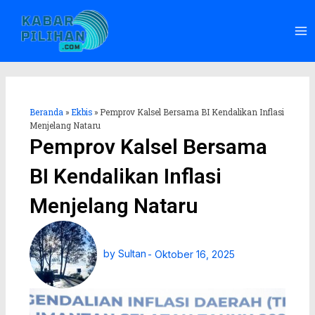
Lewati
Ma
ke
Me
konten
Beranda
»
Ekbis
»
Pemprov Kalsel Bersama BI Kendalikan Inflasi
Menjelang Nataru
Pemprov Kalsel Bersama
BI Kendalikan Inflasi
Menjelang Nataru
by
Sultan
-
Oktober 16, 2025