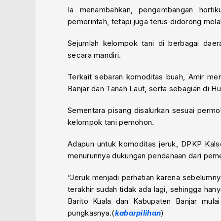
Ia menambahkan, pengembangan hortiku
pemerintah, tetapi juga terus didorong mel
Sejumlah kelompok tani di berbagai da
secara mandiri.
Terkait sebaran komoditas buah, Amir me
Banjar dan Tanah Laut, serta sebagian di H
Sementara pisang disalurkan sesuai permoh
kelompok tani pemohon.
Adapun untuk komoditas jeruk, DPKP Kals
menurunnya dukungan pendanaan dari pemer
“Jeruk menjadi perhatian karena sebelumn
terakhir sudah tidak ada lagi, sehingga han
Barito Kuala dan Kabupaten Banjar mulai
pungkasnya.(
kabarpilihan
)