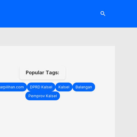
Cari
Popular Tags:
arpilihan.com
DPRD Kalsel
Kalsel
Balangan
Pemprov Kalsel