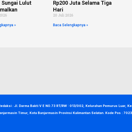
 Sungai Lulut
Rp200 Juta Selama Tiga
imalkan
Hari
2026
20 Juli 2026
gkapnya »
Baca Selengkapnya »
Redaksi : Jl. Darma Bakti V E NO.73 RT/RW : 013/002, Kelurahan Pemurus Luar, K
anjarmasin Timur, Kota Banjarmasin Provinsi Kalimantan Selatan. Kode Pos : 7023