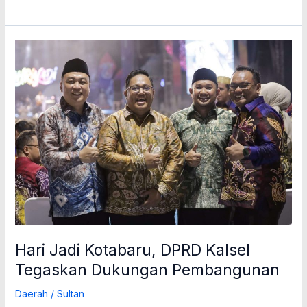
Hari
Jadi
Kotabaru,
DPRD
Kalsel
Tegaskan
Dukungan
Pembangunan
Hari Jadi Kotabaru, DPRD Kalsel
Tegaskan Dukungan Pembangunan
Daerah
/
Sultan