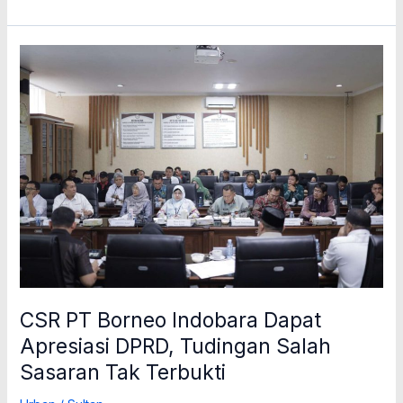
CSR
PT
Borneo
Indobara
Dapat
Apresiasi
DPRD,
Tudingan
Salah
Sasaran
Tak
Terbukti
CSR PT Borneo Indobara Dapat
Apresiasi DPRD, Tudingan Salah
Sasaran Tak Terbukti