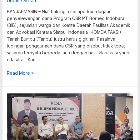
Urban
/
Sultan
BANJARMASIN – Niat hati ingin melaporkan dugaan
penyelewengan dana Program CSR PT Borneo Indobara
(BIB), sejumlah warga dan Komite Daerah Fasilitas Akademik
dan Advokasi Kantara Simpul Indonesia (KOMDA FAKSI)
Tanah Bumbu (Tanbu) justru harus gigit jari. Pasalnya,
tudingan penggunaan dana CSR yang disebut tidak tepat
sasaran ternyata berbeda jauh dengan hasil klarifikasi yang
difasilitasi Komisi
Read More »
Alpiya
Rakhman
Akhiri
Reses
dengan
Komitmen
Perjuangkan