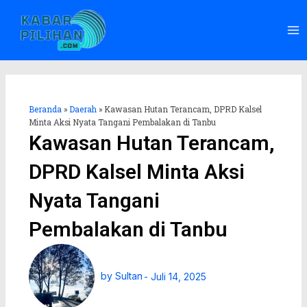
Lewati
Ma
ke
Me
konten
Beranda
»
Daerah
»
Kawasan Hutan Terancam, DPRD Kalsel
Minta Aksi Nyata Tangani Pembalakan di Tanbu
Kawasan Hutan Terancam,
DPRD Kalsel Minta Aksi
Nyata Tangani
Pembalakan di Tanbu
by
Sultan
-
Juli 14, 2025