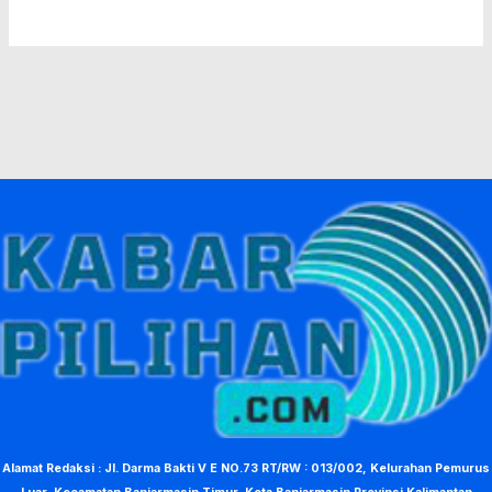
Alamat Redaksi : Jl. Darma Bakti V E NO.73 RT/RW : 013/002, Kelurahan Pemurus