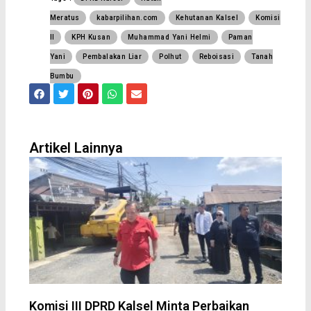
Meratus
kabarpilihan.com
Kehutanan Kalsel
Komisi
II
KPH Kusan
Muhammad Yani Helmi
Paman
Yani
Pembalakan Liar
Polhut
Reboisasi
Tanah
Bumbu
F
T
P
W
E
a
w
i
h
n
c
i
n
a
v
e
t
t
t
e
b
t
e
s
l
o
e
r
a
o
Artikel Lainnya
o
r
e
p
p
k
s
p
e
t
Komisi III DPRD Kalsel Minta Perbaikan