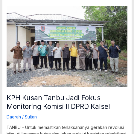
KPH
Kusan
Tanbu
Jadi
Fokus
Monitoring
Komisi
II
DPRD
Kalsel
KPH Kusan Tanbu Jadi Fokus
Monitoring Komisi II DPRD Kalsel
Daerah
/
Sultan
TANBU – Untuk memastikan terlaksananya gerakan revolusi
hijau di kawasan hutan dan lahan melalui kegiatan rehabilitasi