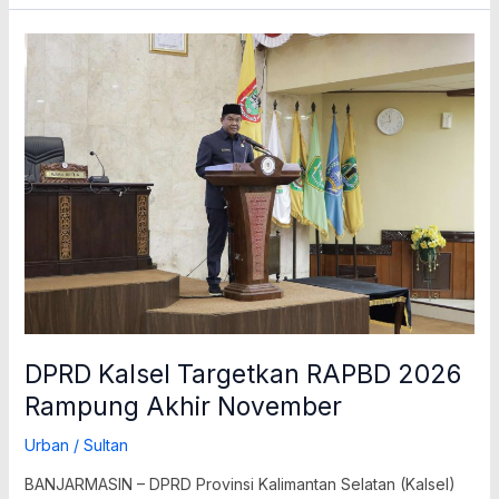
DPRD
Kalsel
Targetkan
RAPBD
2026
Rampung
Akhir
November
DPRD Kalsel Targetkan RAPBD 2026
Rampung Akhir November
Urban
/
Sultan
BANJARMASIN – DPRD Provinsi Kalimantan Selatan (Kalsel)