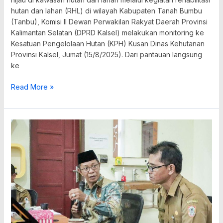
hutan dan lahan (RHL) di wilayah Kabupaten Tanah Bumbu
(Tanbu), Komisi II Dewan Perwakilan Rakyat Daerah Provinsi
Kalimantan Selatan (DPRD Kalsel) melakukan monitoring ke
Kesatuan Pengelolaan Hutan (KPH) Kusan Dinas Kehutanan
Provinsi Kalsel, Jumat (15/8/2025). Dari pantauan langsung
ke
Read More »
Kawasan
Hutan
Terancam,
DPRD
Kalsel
Minta
Aksi
Nyata
Tangani
Pembalakan