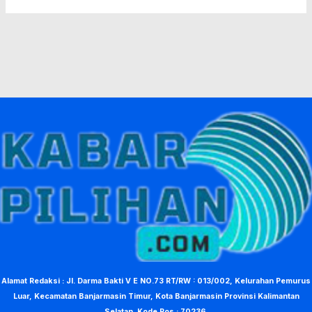
Alamat Redaksi : Jl. Darma Bakti V E NO.73 RT/RW : 013/002, Kelurahan Pemurus
Luar, Kecamatan Banjarmasin Timur, Kota Banjarmasin Provinsi Kalimantan
Selatan. Kode Pos : 70236.