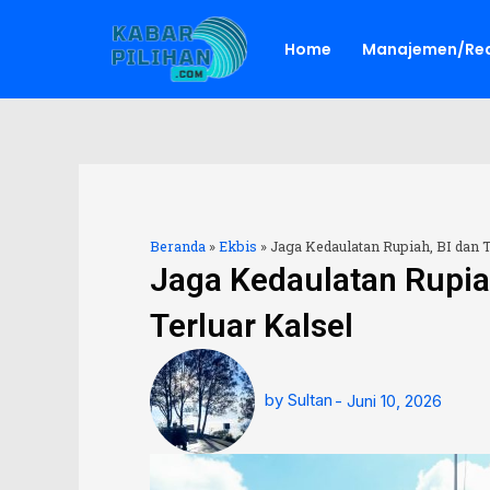
Lewati
ke
Home
Manajemen/Red
konten
Beranda
»
Ekbis
»
Jaga Kedaulatan Rupiah, BI dan 
Jaga Kedaulatan Rupiah
Terluar Kalsel
by
Sultan
-
Juni 10, 2026