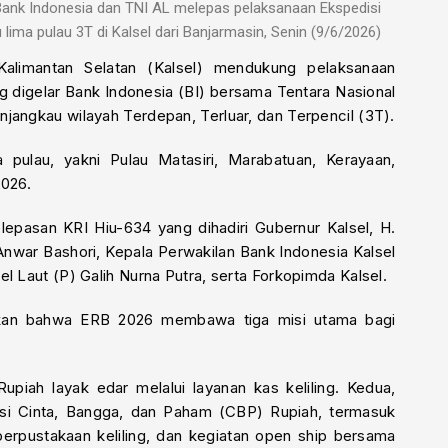
 Bank Indonesia dan TNI AL melepas pelaksanaan Ekspedisi
ima pulau 3T di Kalsel dari Banjarmasin, Senin (9/6/2026)
alimantan Selatan (Kalsel) mendukung pelaksanaan
g digelar Bank Indonesia (BI) bersama Tentara Nasional
jangkau wilayah Terdepan, Terluar, dan Terpencil (3T).
pulau, yakni Pulau Matasiri, Marabatuan, Kerayaan,
2026.
epasan KRI Hiu-634 yang dihadiri Gubernur Kalsel, H.
Anwar Bashori, Kepala Perwakilan Bank Indonesia Kalsel
l Laut (P) Galih Nurna Putra, serta Forkopimda Kalsel.
kan bahwa ERB 2026 membawa tiga misi utama bagi
piah layak edar melalui layanan kas keliling. Kedua,
asi Cinta, Bangga, dan Paham (CBP) Rupiah, termasuk
perpustakaan keliling, dan kegiatan open ship bersama