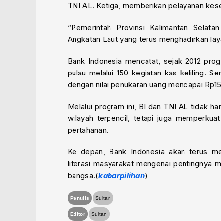
TNI AL. Ketiga, memberikan pelayanan keseh
“Pemerintah Provinsi Kalimantan Selata
Angkatan Laut yang terus menghadirkan laya
Bank Indonesia mencatat, sejak 2012 prog
pulau melalui 150 kegiatan kas keliling. 
dengan nilai penukaran uang mencapai Rp154
Melalui program ini, BI dan TNI AL tidak h
wilayah terpencil, tetapi juga memperkua
pertahanan.
Ke depan, Bank Indonesia akan terus me
literasi masyarakat mengenai pentingnya 
bangsa.(
kabarpilihan
)
Penulis
Sultan
Editor
Sultan