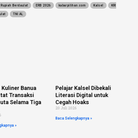
 Rupiah Berdaulat
ERB 2026
kabarpilihan.com
Kalsel
KRI
ulat
TNI AL
l Kuliner Banua
Pelajar Kalsel Dibekali
tat Transaksi
Literasi Digital untuk
uta Selama Tiga
Cegah Hoaks
20 Juli 2026
6
Baca Selengkapnya »
gkapnya »