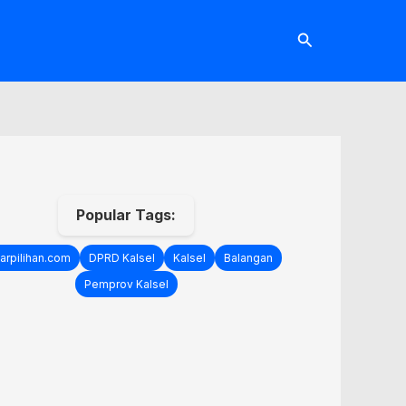
Cari
Popular Tags:
arpilihan.com
DPRD Kalsel
Kalsel
Balangan
Pemprov Kalsel