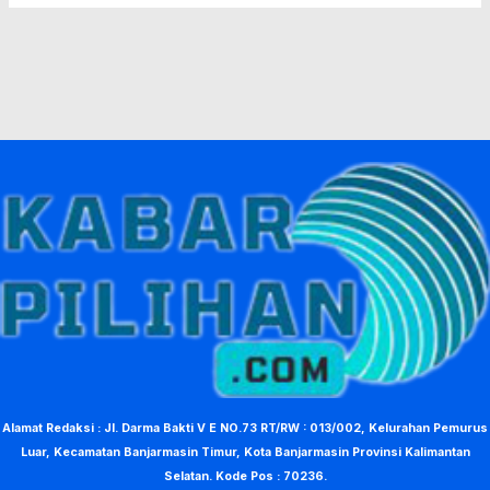
Alamat Redaksi : Jl. Darma Bakti V E NO.73 RT/RW : 013/002, Kelurahan Pemurus
Luar, Kecamatan Banjarmasin Timur, Kota Banjarmasin Provinsi Kalimantan
Selatan. Kode Pos : 70236.