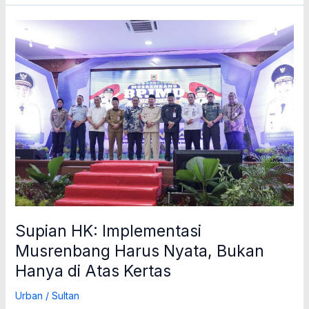
Supian
HK:
Implementasi
Musrenbang
Harus
Nyata,
Bukan
Hanya
di
Atas
Kertas
Supian HK: Implementasi
Musrenbang Harus Nyata, Bukan
Hanya di Atas Kertas
Urban
/
Sultan