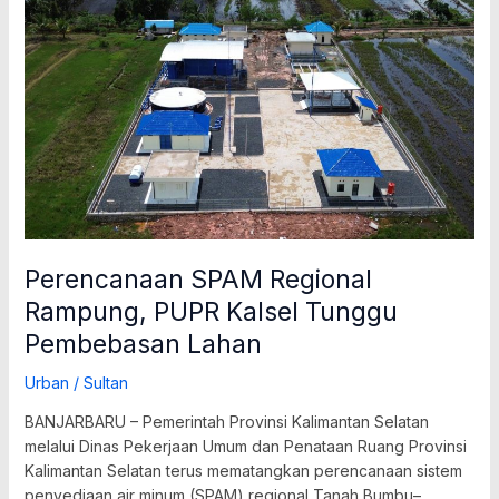
SPAM
Regional
Rampung,
PUPR
Kalsel
Tunggu
Pembebasan
Lahan
Perencanaan SPAM Regional
Rampung, PUPR Kalsel Tunggu
Pembebasan Lahan
Urban
/
Sultan
BANJARBARU – Pemerintah Provinsi Kalimantan Selatan
melalui Dinas Pekerjaan Umum dan Penataan Ruang Provinsi
Kalimantan Selatan terus mematangkan perencanaan sistem
penyediaan air minum (SPAM) regional Tanah Bumbu–