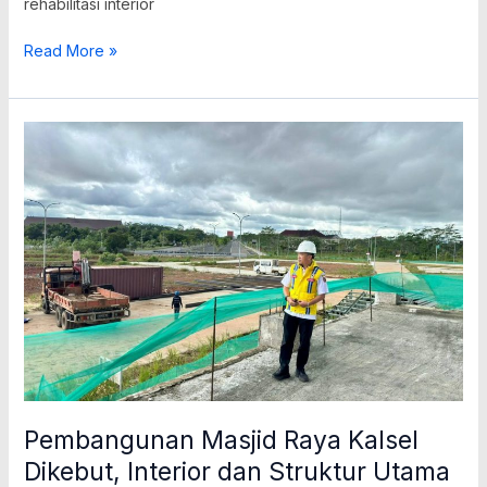
rehabilitasi interior
Read More »
Pembangunan
Masjid
Raya
Kalsel
Dikebut,
Interior
dan
Struktur
Utama
Dalam
Proses
Pembangunan Masjid Raya Kalsel
Dikebut, Interior dan Struktur Utama