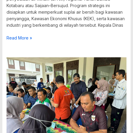
Kotabaru atau Saijaan–Bersujud. Program strategis ini
disiapkan untuk memperkuat suplai air bersih bagi kawasan
penyangga, Kawasan Ekonomi Khusus (KEK), serta kawasan
industri yang berkembang di wilayah tersebut. Kepala Dinas
Read More »
PUPR
Kalsel
Gelar
Tes
Kebugaran
ASN
dalam
Peringatan
Hari
Bakti
PU
ke-