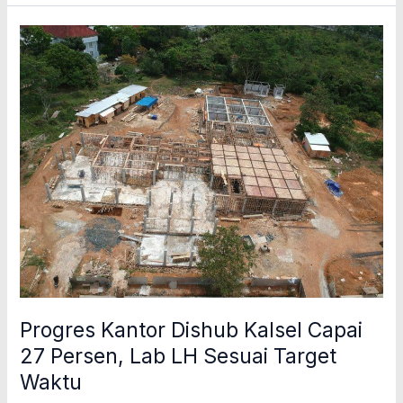
Progres
Kantor
Dishub
Kalsel
Capai
27
Persen,
Lab
LH
Sesuai
Target
Waktu
Progres Kantor Dishub Kalsel Capai
27 Persen, Lab LH Sesuai Target
Waktu