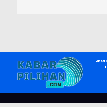
Alamat 
B