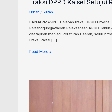
Fraksi DPRD Kalsel Setuju
Urban
/
Sultan
BANJARMASIN – Delapan fraksi DPRD Provinsi K
Pertanggungjawaban Pelaksanaan APBD Tahun An
ditetapkan menjadi Peraturan Daerah, seluruh f
Fraksi Partai […]
Read More »
Kalsel
Kaji
Strategi
Pajak,
Utamakan