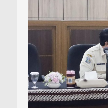
Kalsel
Dalami
Penerapan
Opsen
Pajak
ke
Bapenda
Jatim