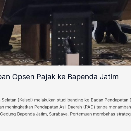
pan Opsen Pajak ke Bapenda Jatim
 Selatan (Kalsel) melakukan studi banding ke Badan Pendapatan 
n meningkatkan Pendapatan Asli Daerah (PAD) tanpa menambah be
i 6 Gedung Bapenda Jatim, Surabaya. Pertemuan membahas strateg