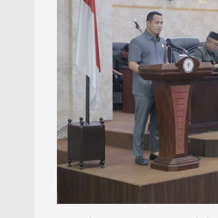
APBD
2025
dan
Beri
Sejumlah
Masukan