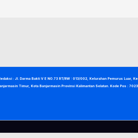
Redaksi : Jl. Darma Bakti V E NO.73 RT/RW : 013/002, Kelurahan Pemurus Luar, K
anjarmasin Timur, Kota Banjarmasin Provinsi Kalimantan Selatan. Kode Pos : 7023