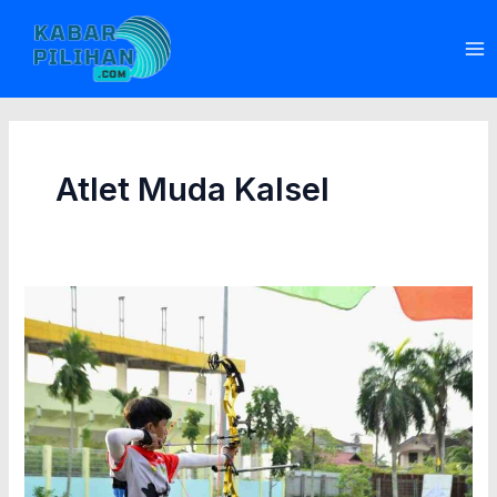
Lewati
Ma
ke
Me
konten
Atlet Muda Kalsel
Banjarmasin
Tuan
Rumah
Popda
Kalsel,
Digelar
15–
22
Mei