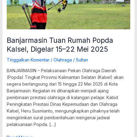
2025
Banjarmasin Tuan Rumah Popda
Kalsel, Digelar 15–22 Mei 2025
Tinggalkan Komentar
/
Olahraga
/
Sultan
BANJARMASIN – Pelaksanaan Pekan Olahraga Daerah
(Popda) Tingkat Provinsi Kalimantan Selatan (Kalsel) akan
segera berlangsung dari 15 hingga 22 Mei 2025 di Kota
Banjarmasin. Kegiatan ini diharapkan menjadi ajang
pembinaan prestasi olahraga di kalangan pelajar. Kabid
Peningkatan Prestasi Dinas Kepemudaan dan Olahraga
Kalsel, Heru Susmianto, mengungkapkan pihaknya telah
mengirimkan surat pemberitahuan mengenai jadwal
pelaksanaan Popda. […]