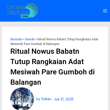
Lewati
Ma
ke
Me
konten
Beranda
»
Daerah
»
Ritual Nowus Babatn Tutup Rangkaian Adat
Mesiwah Pare Gumboh di Balangan
Ritual Nowus Babatn
Tutup Rangkaian Adat
Mesiwah Pare Gumboh di
Balangan
by
Sultan
-
Juli 21, 2025