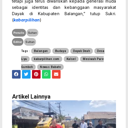
tetapi juga terus diwariskan kepada generasi muda
sebagai identitas dan kebanggaan masyarakat
Dayak di Kabupaten Balangan,” tutup Sukri.
(
kabarpilihan
)
Penulis
Sultan
Editor
Sultan
Tags :
Balangan
Budaya
Dayak Deah
Desa
Liyu
kabarpilihan.com
Kalsel
Mesiwah Pare
Gumboh
Nowus Babatn
F
T
P
W
E
a
w
i
h
n
c
i
n
a
v
e
t
t
t
e
b
t
e
s
l
o
e
r
a
o
Artikel Lainnya
o
r
e
p
p
k
s
p
e
t