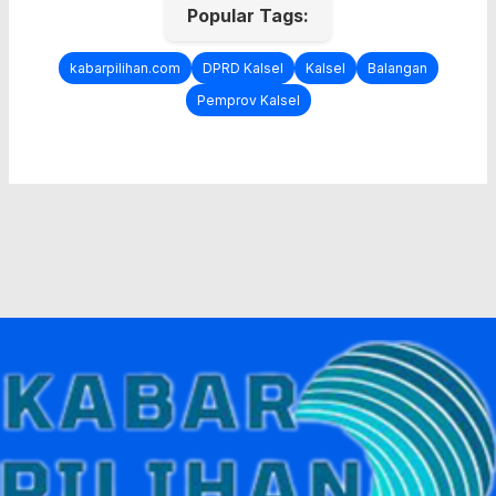
Popular Tags:
kabarpilihan.com
DPRD Kalsel
Kalsel
Balangan
Pemprov Kalsel