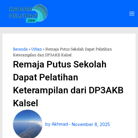
Lewati
Ma
ke
Me
konten
Beranda
»
Urban
»
Remaja Putus Sekolah Dapat Pelatihan
Keterampilan dari DP3AKB Kalsel
Remaja Putus Sekolah
Dapat Pelatihan
Keterampilan dari DP3AKB
Kalsel
by
Akhmad
-
November 8, 2025