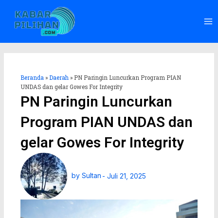
Lewati
Ma
ke
Me
konten
Beranda
»
Daerah
»
PN Paringin Luncurkan Program PIAN
UNDAS dan gelar Gowes For Integrity
PN Paringin Luncurkan
Program PIAN UNDAS dan
gelar Gowes For Integrity
by
Sultan
-
Juli 21, 2025