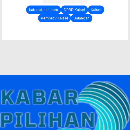
kabarpilihan.com
DPRD Kalsel
Kalsel
Pemprov Kalsel
Balangan