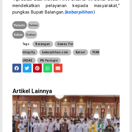
mendekatkan pelayanan kepada masyarakat,”
pungkas Bupati Balangan.(
kabarpilihan
)
Penulis
Sultan
Editor
Sultan
Tags :
Balangan
Gowes For
Integrity
kabarpilihan.com
Kalsel
PIAN
UNDAS
PN Paringin
F
T
P
W
E
a
w
i
h
n
c
i
n
a
v
e
t
t
t
e
b
t
e
s
l
o
e
r
a
o
Artikel Lainnya
o
r
e
p
p
k
s
p
e
t