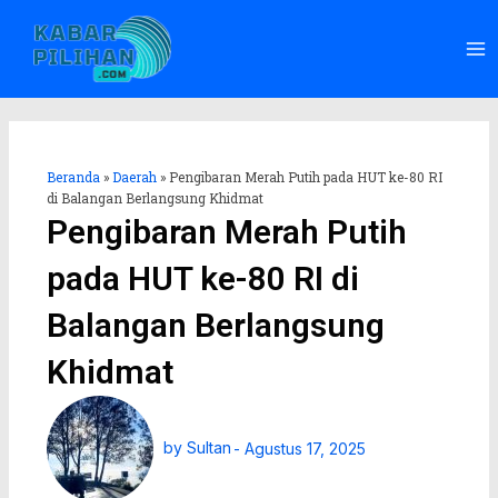
Lewati
Ma
ke
Me
konten
Beranda
»
Daerah
»
Pengibaran Merah Putih pada HUT ke-80 RI
di Balangan Berlangsung Khidmat
Pengibaran Merah Putih
pada HUT ke-80 RI di
Balangan Berlangsung
Khidmat
by
Sultan
-
Agustus 17, 2025