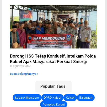
Dorong HSS Tetap Kondusif, Intelkam Polda
Kalsel Ajak Masyarakat Perkuat Sinergi
8 Agustus 2026
Baca Selengkapnya »
Popular Tags:
kabarpilihan.com
DPRD Kalsel
Kalsel
Balangan
Pemprov Kalsel