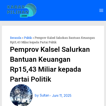
Lewati
Ma
ke
Me
konten
Beranda
»
Politik
»
Pemprov Kalsel Salurkan Bantuan Keuangan
Rp15,43 Miliar kepada Partai Politik
Pemprov Kalsel Salurkan
Bantuan Keuangan
Rp15,43 Miliar kepada
Partai Politik
by
Sultan
-
Juni 11, 2025