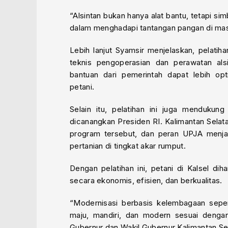
“Alsintan bukan hanya alat bantu, tetapi si
dalam menghadapi tantangan pangan di ma
Lebih lanjut Syamsir menjelaskan, pelati
teknis pengoperasian dan perawatan als
bantuan dari pemerintah dapat lebih opt
petani.
Selain itu, pelatihan ini juga menduk
dicanangkan Presiden RI. Kalimantan Selata
program tersebut, dan peran UPJA menja
pertanian di tingkat akar rumput.
Dengan pelatihan ini, petani di Kalsel 
secara ekonomis, efisien, dan berkualitas.
“Modernisasi berbasis kelembagaan sepert
maju, mandiri, dan modern sesuai denga
Gubernur dan Wakil Gubernur Kalimantan Sel