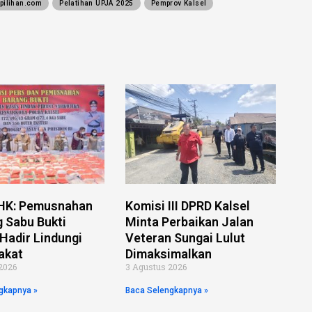
pilihan.com
Pelatihan UPJA 2025
Pemprov Kalsel
 HK: Pemusnahan
Komisi III DPRD Kalsel
g Sabu Bukti
Minta Perbaikan Jalan
Hadir Lindungi
Veteran Sungai Lulut
akat
Dimaksimalkan
2026
3 Agustus 2026
gkapnya »
Baca Selengkapnya »