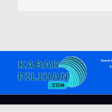
Alamat 
B
© Copyright 2026, KabarPilihan. Designed by