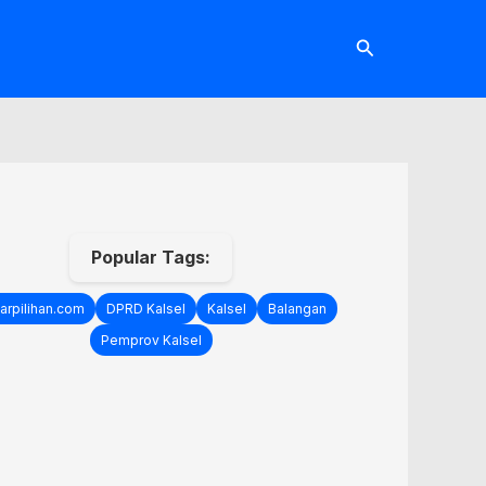
Cari
Popular Tags:
arpilihan.com
DPRD Kalsel
Kalsel
Balangan
Pemprov Kalsel