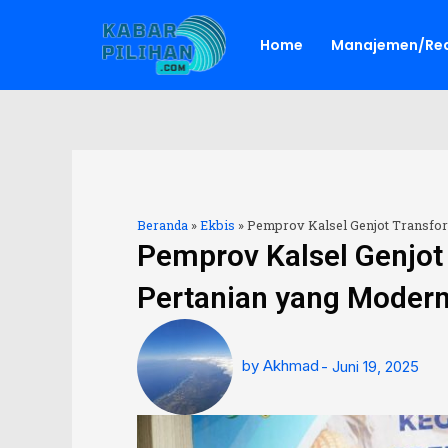
Lewati
ke
Home
Manajemen/Red
konten
Beranda
»
Ekbis
»
Pemprov Kalsel Genjot Transfor
Pemprov Kalsel Genjot
Pertanian yang Modern
by
Akhmad
-
Juni 19, 2025