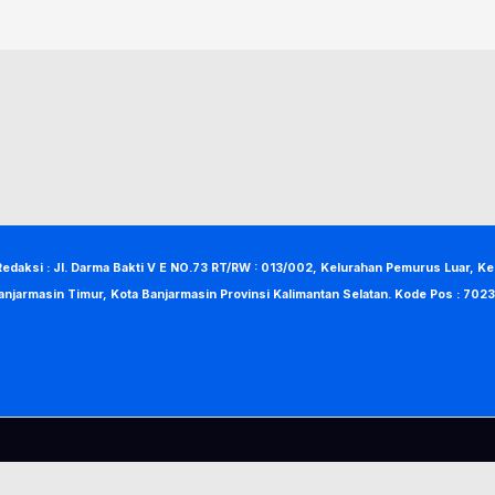
Redaksi : Jl. Darma Bakti V E NO.73 RT/RW : 013/002, Kelurahan Pemurus Luar, K
anjarmasin Timur, Kota Banjarmasin Provinsi Kalimantan Selatan. Kode Pos : 7023