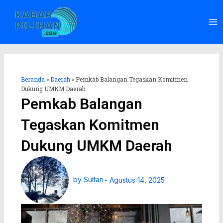
Lewati
Ma
ke
Me
konten
Beranda
»
Daerah
»
Pemkab Balangan Tegaskan Komitmen
Dukung UMKM Daerah
Pemkab Balangan
Tegaskan Komitmen
Dukung UMKM Daerah
by
Sultan
-
Agustus 14, 2025