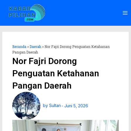
Lewati
Ma
ke
Me
konten
Beranda
»
Daerah
»
Nor Fajri Dorong Penguatan Ketahanan
Pangan Daerah
Nor Fajri Dorong
Penguatan Ketahanan
Pangan Daerah
by
Sultan
-
Juni 5, 2026