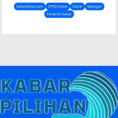
kabarpilihan.com
DPRD Kalsel
Kalsel
Balangan
Pemprov Kalsel