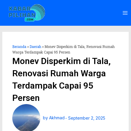
Lewati
Ma
ke
Me
konten
Beranda
»
Daerah
»
Monev Disperkim di Tala, Renovasi Rumah
Warga Terdampak Capai 95 Persen
Monev Disperkim di Tala,
Renovasi Rumah Warga
Terdampak Capai 95
Persen
by
Akhmad
-
September 2, 2025