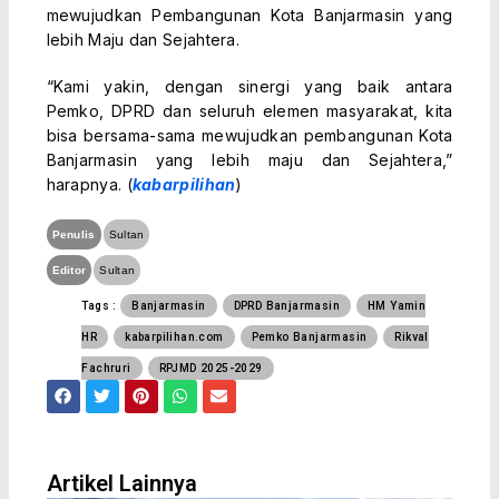
mewujudkan Pembangunan Kota Banjarmasin yang
lebih Maju dan Sejahtera.
“Kami yakin, dengan sinergi yang baik antara
Pemko, DPRD dan seluruh elemen masyarakat, kita
bisa bersama-sama mewujudkan pembangunan Kota
Banjarmasin yang lebih maju dan Sejahtera,”
harapnya. (
kabarpilihan
)
Penulis
Sultan
Editor
Sultan
Tags :
Banjarmasin
DPRD Banjarmasin
HM Yamin
HR
kabarpilihan.com
Pemko Banjarmasin
Rikval
Fachruri
RPJMD 2025-2029
F
T
P
W
E
a
w
i
h
n
c
i
n
a
v
e
t
t
t
e
b
t
e
s
l
o
e
r
a
o
Artikel Lainnya
o
r
e
p
p