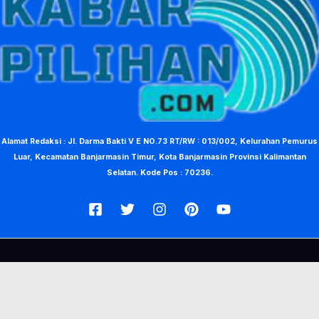
Alamat Redaksi : Jl. Darma Bakti V E NO.73 RT/RW : 013/002, Kelurahan Pemurus
Luar, Kecamatan Banjarmasin Timur, Kota Banjarmasin Provinsi Kalimantan
Selatan. Kode Pos : 70236.
© Copyright 2026, KabarPilihan. Designed by Nea Creative