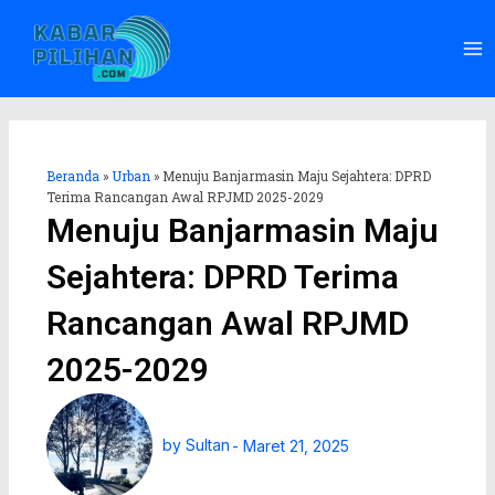
Lewati
Ma
ke
Me
konten
Beranda
»
Urban
»
Menuju Banjarmasin Maju Sejahtera: DPRD
Terima Rancangan Awal RPJMD 2025-2029
Menuju Banjarmasin Maju
Sejahtera: DPRD Terima
Rancangan Awal RPJMD
2025-2029
by
Sultan
-
Maret 21, 2025