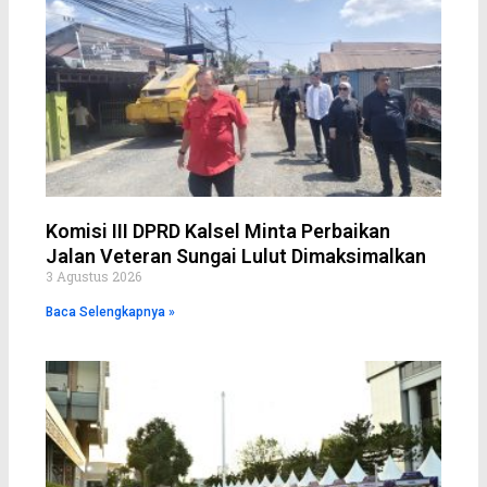
k
s
p
e
t
Komisi III DPRD Kalsel Minta Perbaikan
Jalan Veteran Sungai Lulut Dimaksimalkan
3 Agustus 2026
Baca Selengkapnya »