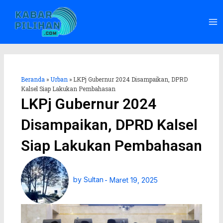
Lewati
Ma
ke
Me
konten
Beranda
»
Urban
»
LKPj Gubernur 2024 Disampaikan, DPRD
Kalsel Siap Lakukan Pembahasan
LKPj Gubernur 2024
Disampaikan, DPRD Kalsel
Siap Lakukan Pembahasan
by
Sultan
-
Maret 19, 2025