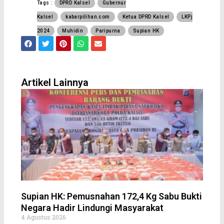
Tags :
DPRD Kalsel
Gubernur
Kalsel
kabarpilihan.com
Ketua DPRD Kalsel
LKPj
2024
Muhidin
Paripurna
Supian HK
F
T
P
W
E
a
w
i
h
n
c
i
n
a
v
e
t
t
t
e
b
t
e
s
l
o
e
r
a
o
Artikel Lainnya
o
r
e
p
p
k
s
p
e
t
Supian HK: Pemusnahan 172,4 Kg Sabu Bukti
Negara Hadir Lindungi Masyarakat
4 Agustus 2026