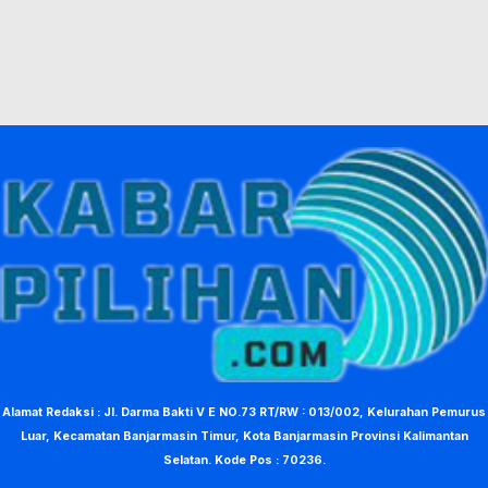
Alamat Redaksi : Jl. Darma Bakti V E NO.73 RT/RW : 013/002, Kelurahan Pemurus
Luar, Kecamatan Banjarmasin Timur, Kota Banjarmasin Provinsi Kalimantan
Selatan. Kode Pos : 70236.