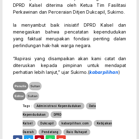
DPRD Kalsel diterima oleh Ketua Tim Fasilitasi
Perkawinan dan Perceraian Ditjen Dukcapil, Sukirno.
Ia menyambut baik inisiatif DPRD Kalsel dan
menegaskan bahwa pencatatan kependudukan
yang faktual merupakan fondasi penting dalam
perlindungan hak-hak warga negara.
“Aspirasi yang disampaikan akan kami catat dan
diteruskan kepada pimpinan untuk mendapat
perhatian lebih lanjut,” ujar Sukirno.(
kabarpilihan
)
Penulis
Sultan
Editor
Sultan
Tags :
Administrasi Kependudukan
Data
Kependudukan
DPRD
Kalsel
Dukcapil
kabarpilihan.com
Kebijakan
Daerah
Pendatang
Rais Ruhayat
F
T
P
W
E