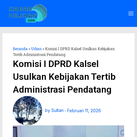
Lewati
Ma
ke
Me
konten
Beranda
»
Urban
»
Komisi I DPRD Kalsel Usulkan Kebijakan
Tertib Administrasi Pendatang
Komisi I DPRD Kalsel
Usulkan Kebijakan Tertib
Administrasi Pendatang
by
Sultan
-
Februari 11, 2026