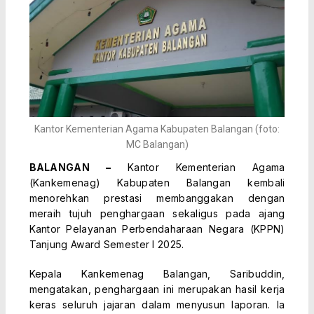
Kantor Kementerian Agama Kabupaten Balangan (foto:
MC Balangan)
BALANGAN –
Kantor Kementerian Agama
(Kankemenag) Kabupaten Balangan kembali
menorehkan prestasi membanggakan dengan
meraih tujuh penghargaan sekaligus pada ajang
Kantor Pelayanan Perbendaharaan Negara (KPPN)
Tanjung Award Semester I 2025.
Kepala Kankemenag Balangan, Saribuddin,
mengatakan, penghargaan ini merupakan hasil kerja
keras seluruh jajaran dalam menyusun laporan. Ia