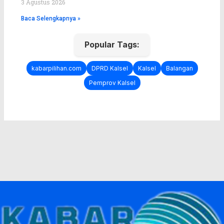
3 Agustus 2026
Baca Selengkapnya »
Popular Tags:
kabarpilihan.com
DPRD Kalsel
Kalsel
Balangan
Pemprov Kalsel