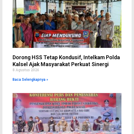
t
Dorong HSS Tetap Kondusif, Intelkam Polda
Kalsel Ajak Masyarakat Perkuat Sinergi
8 Agustus 2026
Baca Selengkapnya »