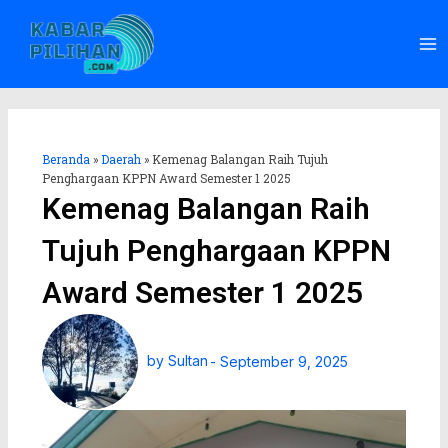
Lewati
Ma
ke
Me
konten
Beranda
»
Daerah
»
Kemenag Balangan Raih Tujuh
Penghargaan KPPN Award Semester 1 2025
Kemenag Balangan Raih
Tujuh Penghargaan KPPN
Award Semester 1 2025
by
Sultan
-
September 9, 2025