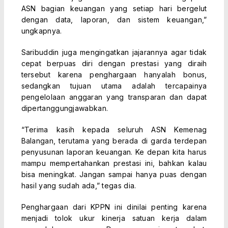
ASN bagian keuangan yang setiap hari bergelut
dengan data, laporan, dan sistem keuangan,”
ungkapnya.
Saribuddin juga mengingatkan jajarannya agar tidak
cepat berpuas diri dengan prestasi yang diraih
tersebut karena penghargaan hanyalah bonus,
sedangkan tujuan utama adalah tercapainya
pengelolaan anggaran yang transparan dan dapat
dipertanggungjawabkan.
“Terima kasih kepada seluruh ASN Kemenag
Balangan, terutama yang berada di garda terdepan
penyusunan laporan keuangan. Ke depan kita harus
mampu mempertahankan prestasi ini, bahkan kalau
bisa meningkat. Jangan sampai hanya puas dengan
hasil yang sudah ada,” tegas dia.
Penghargaan dari KPPN ini dinilai penting karena
menjadi tolok ukur kinerja satuan kerja dalam