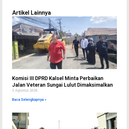
e
t
t
t
e
b
t
e
s
l
o
e
r
a
o
Artikel Lainnya
o
r
e
p
p
k
s
p
e
t
Komisi III DPRD Kalsel Minta Perbaikan
Jalan Veteran Sungai Lulut Dimaksimalkan
3 Agustus 2026
Baca Selengkapnya »