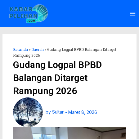
Lewati
Ma
ke
Me
konten
Beranda
»
Daerah
»
Gudang Logpal BPBD Balangan Ditarget
Rampung 2026
Gudang Logpal BPBD
Balangan Ditarget
Rampung 2026
by
Sultan
-
Maret 8, 2026