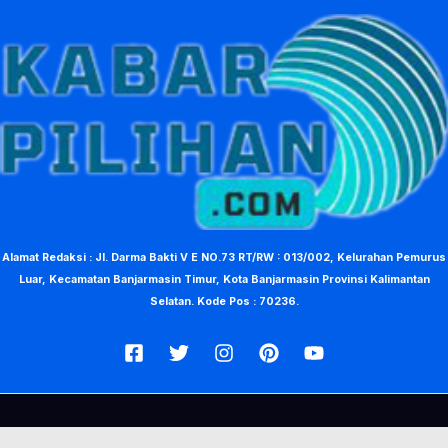
Alamat Redaksi : Jl. Darma Bakti V E NO.73 RT/RW : 013/002, Kelurahan Pemurus
Luar, Kecamatan Banjarmasin Timur, Kota Banjarmasin Provinsi Kalimantan
Selatan. Kode Pos : 70236.