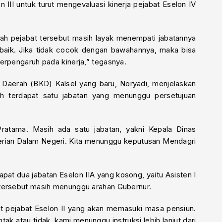
 III untuk turut mengevaluasi kinerja pejabat Eselon IV
kah pejabat tersebut masih layak menempati jabatannya
baik. Jika tidak cocok dengan bawahannya, maka bisa
erpengaruh pada kinerja,” tegasnya.
Daerah (BKD) Kalsel yang baru, Noryadi, menjelaskan
sih terdapat satu jabatan yang menunggu persetujuan
i Pratama. Masih ada satu jabatan, yakni Kepala Dinas
erian Dalam Negeri. Kita menunggu keputusan Mendagri
pat dua jabatan Eselon IIA yang kosong, yaitu Asisten I
 tersebut masih menunggu arahan Gubernur.
at pejabat Eselon II yang akan memasuki masa pensiun.
ak atau tidak, kami menunggu instruksi lebih lanjut dari