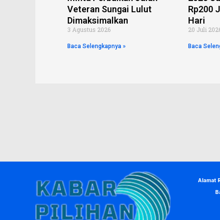
Veteran Sungai Lulut
Rp200 J
Dimaksimalkan
Hari
3 Agustus 2026
20 Juli 202
Baca Selengkapnya »
Baca Selen
Alamat 
B