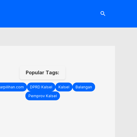
Cari
Popular Tags:
arpilihan.com
DPRD Kalsel
Kalsel
Balangan
Pemprov Kalsel