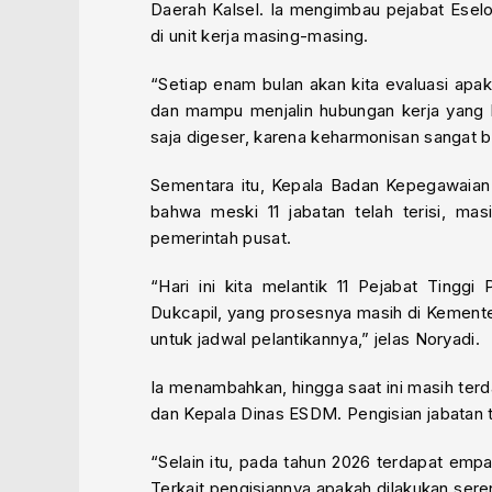
Daerah Kalsel. Ia mengimbau pejabat Eselon
di unit kerja masing-masing.
“Setiap enam bulan akan kita evaluasi apa
dan mampu menjalin hubungan kerja yang 
saja digeser, karena keharmonisan sangat b
Sementara itu, Kepala Badan Kepegawaian 
bahwa meski 11 jabatan telah terisi, ma
pemerintah pusat.
“Hari ini kita melantik 11 Pejabat Tingg
Dukcapil, yang prosesnya masih di Kement
untuk jadwal pelantikannya,” jelas Noryadi.
Ia menambahkan, hingga saat ini masih terda
dan Kepala Dinas ESDM. Pengisian jabatan
“Selain itu, pada tahun 2026 terdapat emp
Terkait pengisiannya apakah dilakukan serent