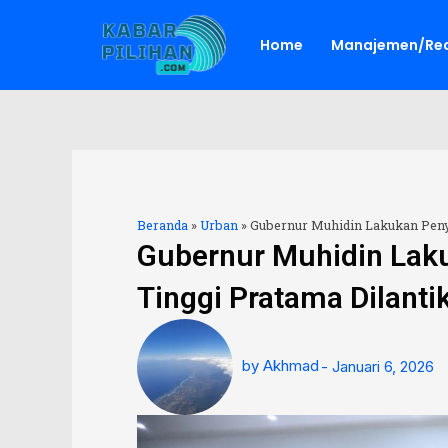
Lewati
ke
Home
Manajemen/Red
konten
Beranda
»
Urban
»
Gubernur Muhidin Lakukan Penye
Gubernur Muhidin Laku
Tinggi Pratama Dilanti
by
Akhmad
-
Januari 6, 2026