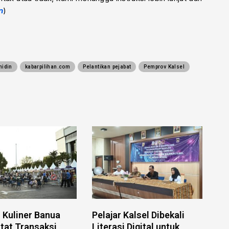
n
)
hidin
kabarpilihan.com
Pelantikan pejabat
Pemprov Kalsel
l Kuliner Banua
Pelajar Kalsel Dibekali
tat Transaksi
Literasi Digital untuk