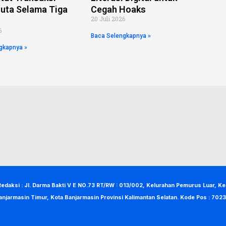
uta Selama Tiga
Cegah Hoaks
20 Juli 2026
6
Baca Selengkapnya »
gkapnya »
Redaksi : Jl. Darma Bakti V E NO.73 RT/RW : 013/002, Kelurahan Pemurus Luar, K
anjarmasin Timur, Kota Banjarmasin Provinsi Kalimantan Selatan. Kode Pos : 7023