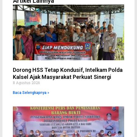
Artikel Lainnya
o
r
e
p
p
k
s
p
e
t
Dorong HSS Tetap Kondusif, Intelkam Polda
Kalsel Ajak Masyarakat Perkuat Sinergi
8 Agustus 2026
Baca Selengkapnya »