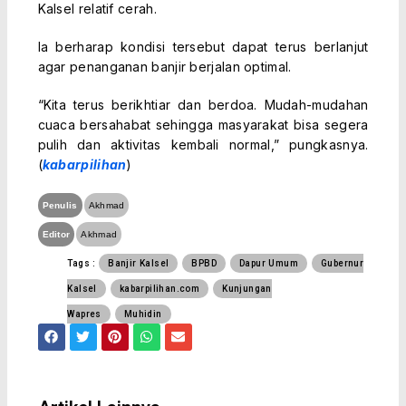
Kalsel relatif cerah.
Ia berharap kondisi tersebut dapat terus berlanjut
agar penanganan banjir berjalan optimal.
“Kita terus berikhtiar dan berdoa. Mudah-mudahan
cuaca bersahabat sehingga masyarakat bisa segera
pulih dan aktivitas kembali normal,” pungkasnya.
(
kabarpilihan
)
Penulis
Akhmad
Editor
Akhmad
Tags :
Banjir Kalsel
BPBD
Dapur Umum
Gubernur
Kalsel
kabarpilihan.com
Kunjungan
Wapres
Muhidin
F
T
P
W
E
a
w
i
h
n
c
i
n
a
v
e
t
t
t
e
b
t
e
s
l
o
e
r
a
o