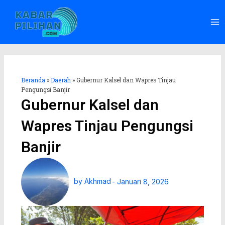
Lewati
Ma
ke
Me
konten
Beranda
»
Daerah
»
Gubernur Kalsel dan Wapres Tinjau
Pengungsi Banjir
Gubernur Kalsel dan
Wapres Tinjau Pengungsi
Banjir
by
Akhmad
-
Januari 8, 2026