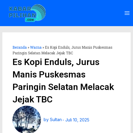
Lewati
Ma
ke
Me
konten
Beranda
»
Warna
»
Es Kopi Enduls, Jurus Manis Puskesmas
Paringin Selatan Melacak Jejak TBC
Es Kopi Enduls, Jurus
Manis Puskesmas
Paringin Selatan Melacak
Jejak TBC
by
Sultan
-
Juli 10, 2025