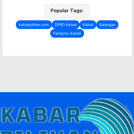
Popular Tags:
kabarpilihan.com
DPRD Kalsel
Kalsel
Balangan
Pemprov Kalsel