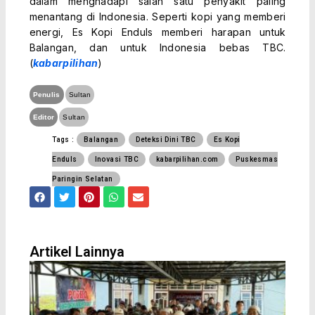
dalam menghadapi salah satu penyakit paling
menantang di Indonesia. Seperti kopi yang memberi
energi, Es Kopi Enduls memberi harapan untuk
Balangan, dan untuk Indonesia bebas TBC.
(
kabarpilihan
)
Penulis
Sultan
Editor
Sultan
Tags :
Balangan
Deteksi Dini TBC
Es Kopi
Enduls
Inovasi TBC
kabarpilihan.com
Puskesmas
Paringin Selatan
F
T
P
W
E
a
w
i
h
n
c
i
n
a
v
e
t
t
t
e
b
t
e
s
l
o
e
r
a
o
Artikel Lainnya
o
r
e
p
p
k
s
p
e
t