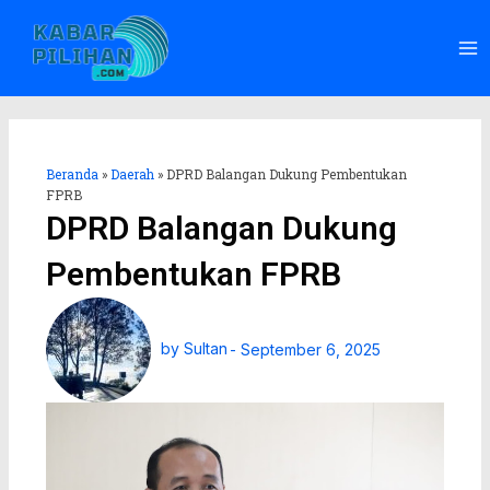
Lewati
Ma
ke
Me
konten
Beranda
»
Daerah
»
DPRD Balangan Dukung Pembentukan
FPRB
DPRD Balangan Dukung
Pembentukan FPRB
by
Sultan
-
September 6, 2025