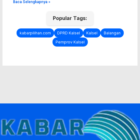
Baca Selengkapnya »
Popular Tags:
kabarpilihan.com
DPRD Kalsel
Kalsel
Balangan
Pemprov Kalsel