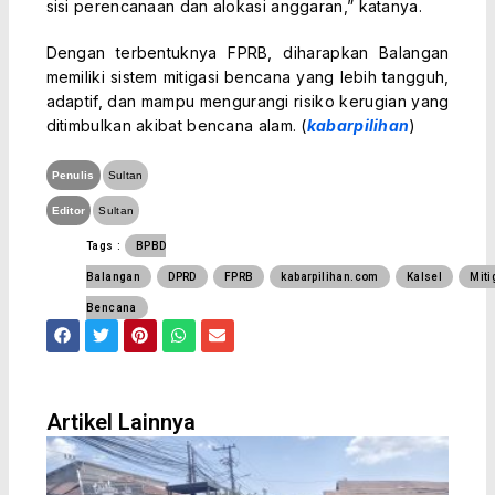
sisi perencanaan dan alokasi anggaran,” katanya.
Dengan terbentuknya FPRB, diharapkan Balangan
memiliki sistem mitigasi bencana yang lebih tangguh,
adaptif, dan mampu mengurangi risiko kerugian yang
ditimbulkan akibat bencana alam. (
kabarpilihan
)
Penulis
Sultan
Editor
Sultan
Tags :
BPBD
Balangan
DPRD
FPRB
kabarpilihan.com
Kalsel
Miti
Bencana
F
T
P
W
E
a
w
i
h
n
c
i
n
a
v
e
t
t
t
e
b
t
e
s
l
o
e
r
a
o
Artikel Lainnya
o
r
e
p
p
k
s
p
e
t