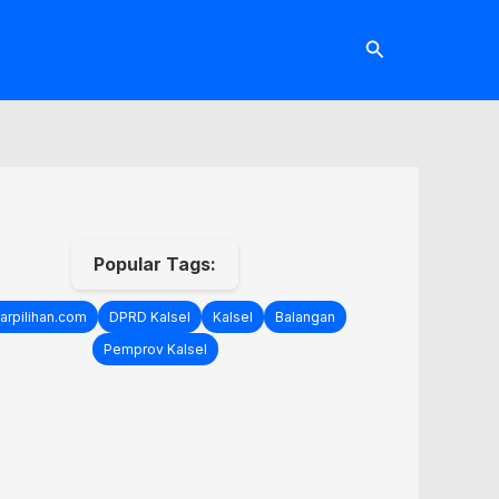
Cari
Popular Tags:
arpilihan.com
DPRD Kalsel
Kalsel
Balangan
Pemprov Kalsel