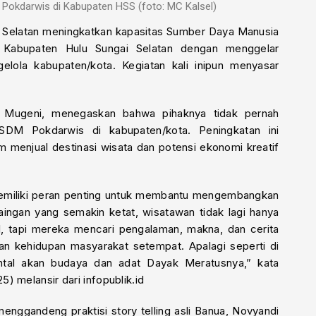
i Pokdarwis di Kabupaten HSS (foto: MC Kalsel)
an Selatan meningkatkan kapasitas Sumber Daya Manusia
 Kabupaten Hulu Sungai Selatan dengan menggelar
elola kabupaten/kota. Kegiatan kali inipun menyasar
, Mugeni, menegaskan bahwa pihaknya tidak pernah
 SDM Pokdarwis di kabupaten/kota. Peningkatan ini
menjual destinasi wisata dan potensi ekonomi kreatif
memiliki peran penting untuk membantu mengembangkan
saingan yang semakin ketat, wisatawan tidak lagi hanya
al, tapi mereka mencari pengalaman, makna, dan cerita
dan kehidupan masyarakat setempat. Apalagi seperti di
tal akan budaya dan adat Dayak Meratusnya,” kata
) melansir dari infopublik.id
menggandeng praktisi story telling asli Banua, Novyandi