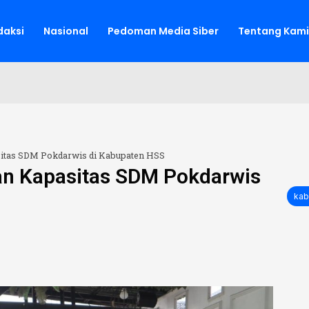
aksi
Nasional
Pedoman Media Siber
Tentang Kami
sitas SDM Pokdarwis di Kabupaten HSS
kan Kapasitas SDM Pokdarwis
kab