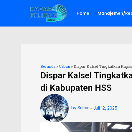
Lewati
ke
Home
Manajemen/Red
konten
Beranda
»
Urban
»
Dispar Kalsel Tingkatkan Kapa
Dispar Kalsel Tingkat
di Kabupaten HSS
by
Sultan
-
Juli 12, 2025