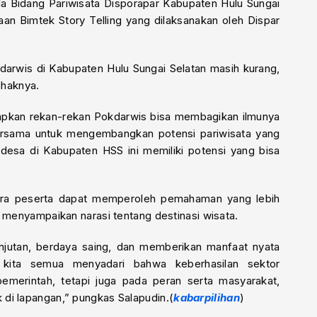
ala Bidang Pariwisata Disporapar Kabupaten Hulu Sungai
aan Bimtek Story Telling yang dilaksanakan oleh Dispar
rwis di Kabupaten Hulu Sungai Selatan masih kurang,
ihaknya.
harapkan rekan-rekan Pokdarwis bisa membagikan ilmunya
bersama untuk mengembangkan potensi pariwisata yang
 desa di Kabupaten HSS ini memiliki potensi yang bisa
 para peserta dapat memperoleh pemahaman yang lebih
m menyampaikan narasi tentang destinasi wisata.
anjutan, berdaya saing, dan memberikan manfaat nyata
a kita semua menyadari bahwa keberhasilan sektor
emerintah, tetapi juga pada peran serta masyarakat,
di lapangan,” pungkas Salapudin.(
kabarpilihan
)