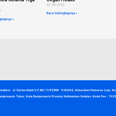
20 Juli 2026
6
Baca Selengkapnya »
gkapnya »
Redaksi : Jl. Darma Bakti V E NO.73 RT/RW : 013/002, Kelurahan Pemurus Luar, K
anjarmasin Timur, Kota Banjarmasin Provinsi Kalimantan Selatan. Kode Pos : 7023