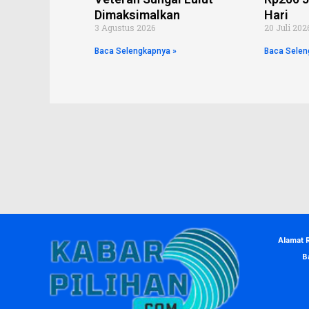
Dimaksimalkan
Hari
3 Agustus 2026
20 Juli 202
Baca Selengkapnya »
Baca Selen
Alamat 
B