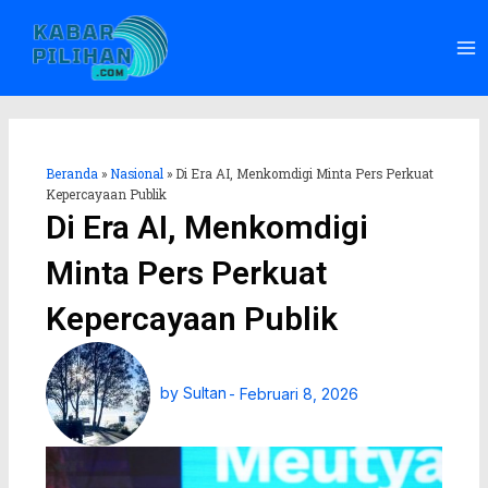
Lewati
Ma
ke
Me
konten
Beranda
»
Nasional
»
Di Era AI, Menkomdigi Minta Pers Perkuat
Kepercayaan Publik
Di Era AI, Menkomdigi
Minta Pers Perkuat
Kepercayaan Publik
by
Sultan
-
Februari 8, 2026