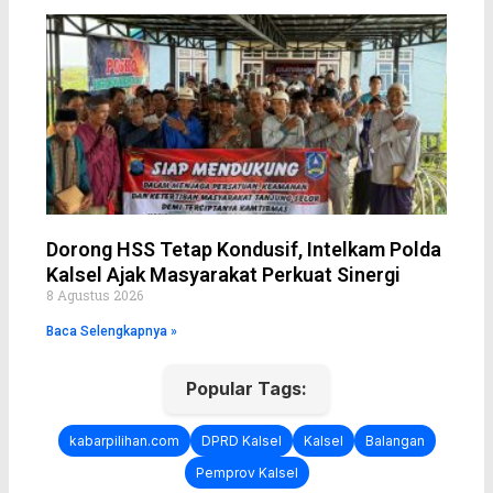
Dorong HSS Tetap Kondusif, Intelkam Polda
Kalsel Ajak Masyarakat Perkuat Sinergi
8 Agustus 2026
Baca Selengkapnya »
Popular Tags:
kabarpilihan.com
DPRD Kalsel
Kalsel
Balangan
Pemprov Kalsel