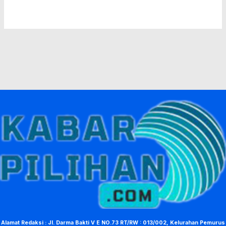
Alamat Redaksi : Jl. Darma Bakti V E NO.73 RT/RW : 013/002, Kelurahan Pemurus