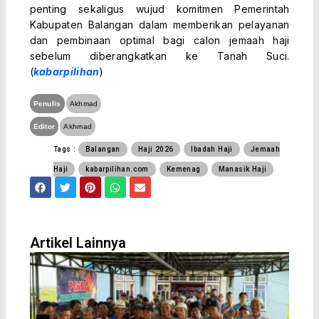
penting sekaligus wujud komitmen Pemerintah
Kabupaten Balangan dalam memberikan pelayanan
dan pembinaan optimal bagi calon jemaah haji
sebelum diberangkatkan ke Tanah Suci.
(
kabarpilihan
)
Penulis
Akhmad
Editor
Akhmad
Tags :
Balangan
Haji 2026
Ibadah Haji
Jemaah
Haji
kabarpilihan.com
Kemenag
Manasik Haji
F
T
P
W
E
a
w
i
h
n
c
i
n
a
v
e
t
t
t
e
b
t
e
s
l
o
e
r
a
o
Artikel Lainnya
o
r
e
p
p
k
s
p
e
t