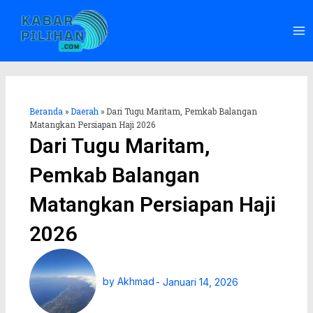
Lewati
Ma
ke
Me
konten
Beranda
»
Daerah
»
Dari Tugu Maritam, Pemkab Balangan
Matangkan Persiapan Haji 2026
Dari Tugu Maritam,
Pemkab Balangan
Matangkan Persiapan Haji
2026
by
Akhmad
-
Januari 14, 2026