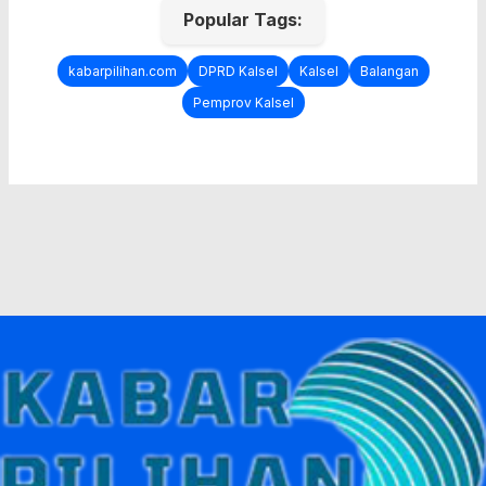
Popular Tags:
kabarpilihan.com
DPRD Kalsel
Kalsel
Balangan
Pemprov Kalsel