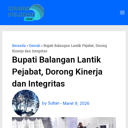
Lewati
Ma
ke
Me
konten
Beranda
»
Daerah
»
Bupati Balangan Lantik Pejabat, Dorong
Kinerja dan Integritas
Bupati Balangan Lantik
Pejabat, Dorong Kinerja
dan Integritas
by
Sultan
-
Maret 9, 2026