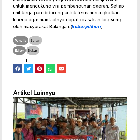
untuk mendukung visi pembangunan daerah. Setiap
unit kerja pun didorong untuk terus meningkatkan
kinerja agar manfaatnya dapat dirasakan langsung
oleh masyarakat Balangan.(
kabarpilihan
)
Penulis
Sultan
Editor
Sultan
1
F
T
P
W
E
a
w
i
h
n
c
i
n
a
v
e
t
t
t
e
b
t
e
s
l
o
e
r
a
o
Artikel Lainnya
o
r
e
p
p
k
s
p
e
t