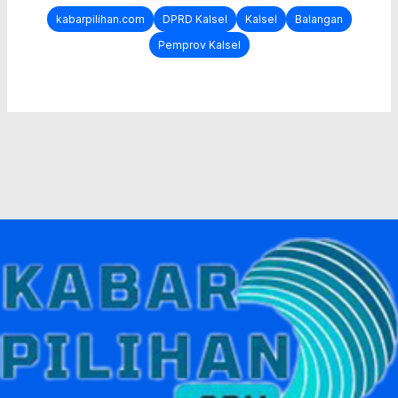
kabarpilihan.com
DPRD Kalsel
Kalsel
Balangan
Pemprov Kalsel