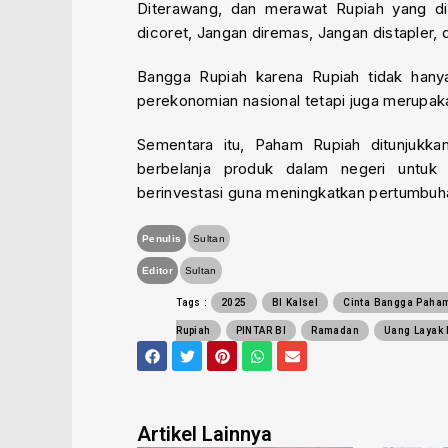
Diterawang, dan merawat Rupiah yang dimi
dicoret, Jangan diremas, Jangan distapler, 
Bangga Rupiah karena Rupiah tidak hany
perekonomian nasional tetapi juga merupak
Sementara itu, Paham Rupiah ditunjukkan 
berbelanja produk dalam negeri untu
berinvestasi guna meningkatkan pertumbuha
Penulis
Sultan
Editor
Sultan
Tags :
2025
BI Kalsel
Cinta Bangga Paha
Rupiah
PINTAR BI
Ramadan
Uang Layak 
F
T
P
W
E
a
w
i
h
n
c
i
n
a
v
e
t
t
t
e
b
t
e
s
l
o
e
r
a
o
Artikel Lainnya
o
r
e
p
p