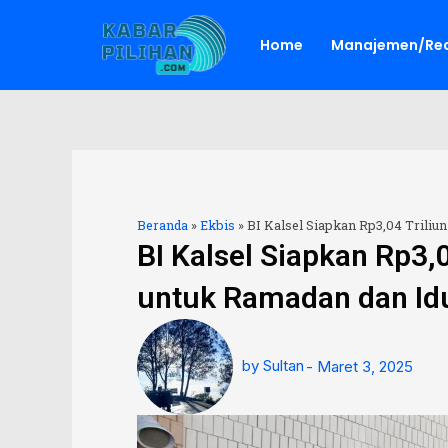
Lewati
ke
Home
Manajemen/Red
konten
Beranda
»
Ekbis
»
BI Kalsel Siapkan Rp3,04 Triliun
BI Kalsel Siapkan Rp3,
untuk Ramadan dan Idul
by
Sultan
-
Maret 3, 2025