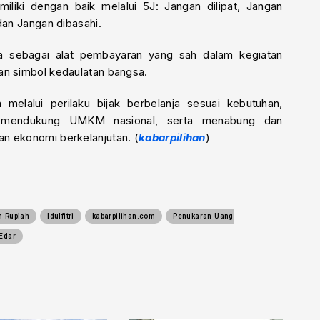
liki dengan baik melalui 5J: Jangan dilipat, Jangan
dan Jangan dibasahi.
a sebagai alat pembayaran yang sah dalam kegiatan
an simbol kedaulatan bangsa.
melalui perilaku bijak berbelanja sesuai kebutuhan,
k mendukung UMKM nasional, serta menabung dan
n ekonomi berkelanjutan. (
kabarpilihan
)
m Rupiah
Idulfitri
kabarpilihan.com
Penukaran Uang
Edar