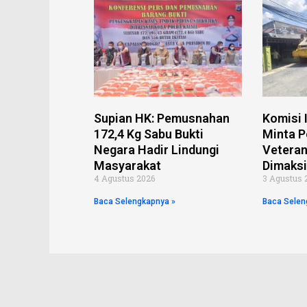
k
s
p
e
t
Supian HK: Pemusnahan
Komisi I
172,4 Kg Sabu Bukti
Minta P
Negara Hadir Lindungi
Veteran
Masyarakat
Dimaks
4 Agustus 2026
3 Agustus 
Baca Selengkapnya »
Baca Selen