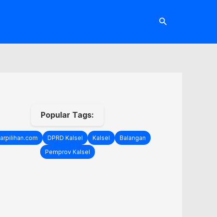
Cari
Popular Tags:
arpilihan.com
DPRD Kalsel
Kalsel
Balangan
Pemprov Kalsel