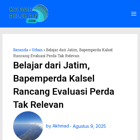
Lewati
Ma
ke
Me
konten
Beranda
»
Urban
»
Belajar dari Jatim, Bapemperda Kalsel
Rancang Evaluasi Perda Tak Relevan
Belajar dari Jatim,
Bapemperda Kalsel
Rancang Evaluasi Perda
Tak Relevan
by
Akhmad
-
Agustus 9, 2025