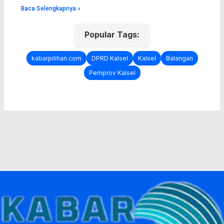
Baca Selengkapnya »
Popular Tags:
kabarpilihan.com
DPRD Kalsel
Kalsel
Balangan
Pemprov Kalsel