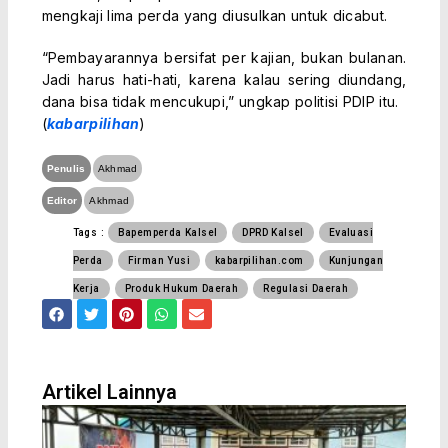
mengkaji lima perda yang diusulkan untuk dicabut.
“Pembayarannya bersifat per kajian, bukan bulanan.
Jadi harus hati-hati, karena kalau sering diundang,
dana bisa tidak mencukupi,” ungkap politisi PDIP itu.
(
kabarpilihan
)
Penulis
Akhmad
Editor
Akhmad
Tags :
Bapemperda Kalsel
DPRD Kalsel
Evaluasi
Perda
Firman Yusi
kabarpilihan.com
Kunjungan
Kerja
Produk Hukum Daerah
Regulasi Daerah
F
T
P
W
E
a
w
i
h
n
c
i
n
a
v
e
t
t
t
e
b
t
e
s
l
o
e
r
a
o
Artikel Lainnya
o
r
e
p
p
k
s
p
e
t