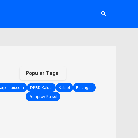
Cari
Popular Tags:
arpilihan.com
DPRD Kalsel
Kalsel
Balangan
Pemprov Kalsel