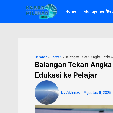
Lewati
ke
Home
Manajemen/Red
konten
Beranda
»
Daerah
»
Balangan Tekan Angka Perkawi
Balangan Tekan Angka
Edukasi ke Pelajar
by
Akhmad
-
Agustus 6, 2025