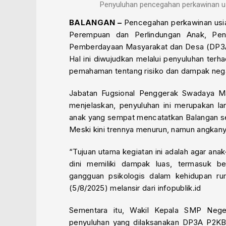
Penyuluhan pencegahan perkawinan us
BALANGAN –
Pencegahan perkawinan usia
Perempuan dan Perlindungan Anak, Pen
Pemberdayaan Masyarakat dan Desa (DP3A
Hal ini diwujudkan melalui penyuluhan te
pemahaman tentang risiko dan dampak negati
Jabatan Fugsional Penggerak Swadaya Mas
menjelaskan, penyuluhan ini merupakan l
anak yang sempat mencatatkan Balangan seb
Meski kini trennya menurun, namun angkanya
“Tujuan utama kegiatan ini adalah agar an
dini memiliki dampak luas, termasuk be
gangguan psikologis dalam kehidupan rum
(5/8/2025) melansir dari infopublik.id
Sementara itu, Wakil Kepala SMP Nege
penyuluhan yang dilaksanakan DP3A P2K