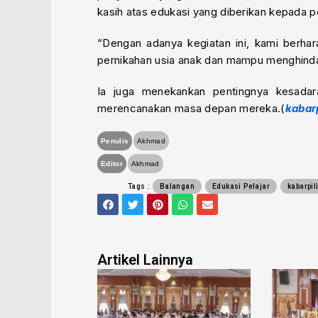
kasih atas edukasi yang diberikan kepada pe
“Dengan adanya kegiatan ini, kami berha
pernikahan usia anak dan mampu menghinda
Ia juga menekankan pentingnya kesada
merencanakan masa depan mereka.(
kabar
Penulis
Akhmad
Editor
Akhmad
Tags :
Balangan
Edukasi Pelajar
kabarpi
F
T
P
W
E
a
w
i
h
n
c
i
n
a
v
e
t
t
t
e
b
t
e
s
l
o
e
r
a
o
Artikel Lainnya
o
r
e
p
p
k
s
p
e
t