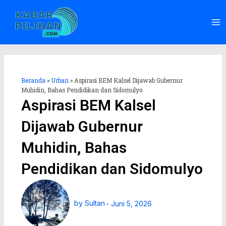
Lewati
Ma
ke
Me
konten
Beranda
»
Urban
»
Aspirasi BEM Kalsel Dijawab Gubernur
Muhidin, Bahas Pendidikan dan Sidomulyo
Aspirasi BEM Kalsel
Dijawab Gubernur
Muhidin, Bahas
Pendidikan dan Sidomulyo
by
Sultan
-
Juni 5, 2026