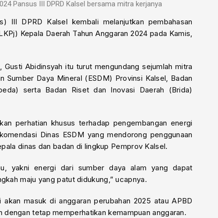
24 Pansus III DPRD Kalsel bersama mitra kerjanya
s) III DPRD Kalsel kembali melanjutkan pembahasan
LKPj) Kepala Daerah Tahun Anggaran 2024 pada Kamis,
, Gusti Abidinsyah itu turut mengundang sejumlah mitra
 dan Sumber Daya Mineral (ESDM) Provinsi Kalsel, Badan
da) serta Badan Riset dan Inovasi Daerah (Brida)
ikan perhatian khusus terhadap pengembangan energi
 rekomendasi Dinas ESDM yang mendorong penggunaan
kepala dinas dan badan di lingkup Pemprov Kalsel.
jau, yakni energi dari sumber daya alam yang dapat
ngkah maju yang patut didukung,” ucapnya.
ni akan masuk di anggaran perubahan 2025 atau APBD
an dengan tetap memperhatikan kemampuan anggaran.