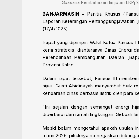
Suasana Pembahasan lanjutan LKPj 20
BANJARMASIN –
Panitia Khusus (Pansu
Laporan Keterangan Pertanggungjawaban (
(17/4/2025).
Rapat yang dipimpin Wakil Ketua Pansus III
kerja strategis, diantaranya Dinas Energi
Perencanaan Pembangunan Daerah (Bappe
Provinsi Kalsel.
Dalam rapat tersebut, Pansus III member
hijau. Gusti Abidinsyah menyambut baik
kendaraan dinas berbasis listrik oleh para 
“Ini sejalan dengan semangat energi hi
diperbarui dan ramah lingkungan. Sebuah la
Meski belum mengetahui apakah usulan i
murni 2026, pihaknya menegaskan dukung