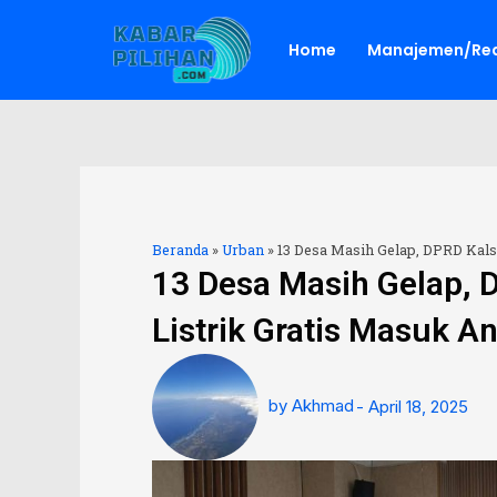
Lewati
ke
Home
Manajemen/Red
konten
Beranda
»
Urban
»
13 Desa Masih Gelap, DPRD Kal
13 Desa Masih Gelap, 
Listrik Gratis Masuk A
by
Akhmad
-
April 18, 2025