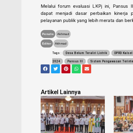
Melalui forum evaluasi LKPj ini, Pansus
dapat menjadi dasar perbaikan kinerja 
pelayanan publik yang lebih merata dan berke
Penulis
Akhmad
Editor
Akhmad
Tags :
Desa Belum Teraliri Listrik
DPRD Kalsel
2024
Pansus III
Sistem Pengawasan Terinte
F
T
P
W
E
a
w
i
h
n
c
i
n
a
v
e
t
t
t
e
b
t
e
s
l
o
e
r
a
o
Artikel Lainnya
o
r
e
p
p
k
s
p
e
t