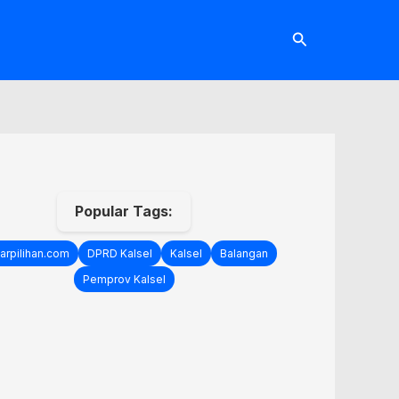
Cari
Popular Tags:
arpilihan.com
DPRD Kalsel
Kalsel
Balangan
Pemprov Kalsel