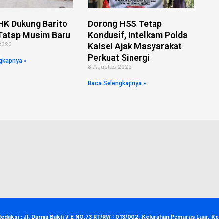
HK Dukung Barito
Dorong HSS Tetap
Tatap Musim Baru
Kondusif, Intelkam Polda
2026
Kalsel Ajak Masyarakat
Perkuat Sinergi
gkapnya »
8 Agustus 2026
Baca Selengkapnya »
Redaksi : Jl. Darma Bakti V E NO.73 RT/RW : 013/002, Kelurahan Pemurus Luar, K