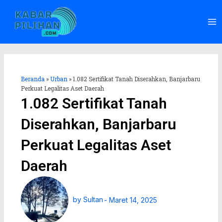
Lewati
Ma
ke
Me
konten
Beranda
»
Urban
»
1.082 Sertifikat Tanah Diserahkan, Banjarbaru
Perkuat Legalitas Aset Daerah
1.082 Sertifikat Tanah
Diserahkan, Banjarbaru
Perkuat Legalitas Aset
Daerah
by
Sultan
-
Maret 14, 2025