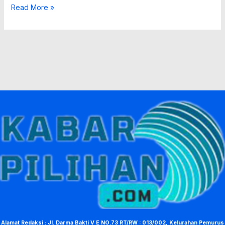
Read More »
Alamat Redaksi : Jl. Darma Bakti V E NO.73 RT/RW : 013/002, Kelurahan Pemurus