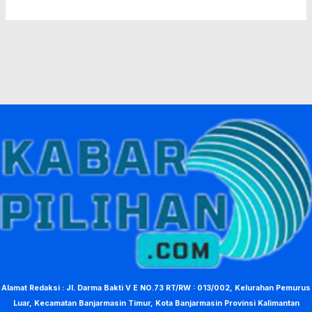
Alamat Redaksi : Jl. Darma Bakti V E NO.73 RT/RW : 013/002, Kelurahan Pemurus
Luar, Kecamatan Banjarmasin Timur, Kota Banjarmasin Provinsi Kalimantan