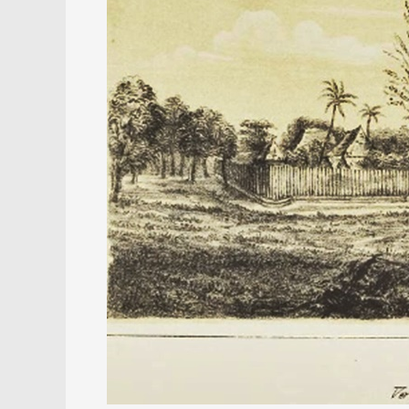
Tionghoa
dan
Islam
di
Tanah
Banjar