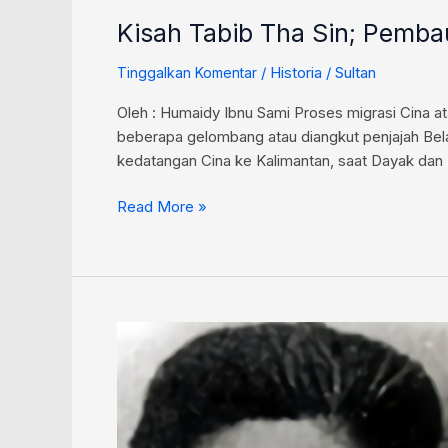
Kisah Tabib Tha Sin; Pemba
/
Historia
/
Sultan
Tinggalkan Komentar
Oleh : Humaidy Ibnu Sami Proses migrasi Cina 
beberapa gelombang atau diangkut penjajah Bela
kedatangan Cina ke Kalimantan, saat Dayak dan 
Read More »
Kiprah
Cina
Banjar,
Liem
Koen