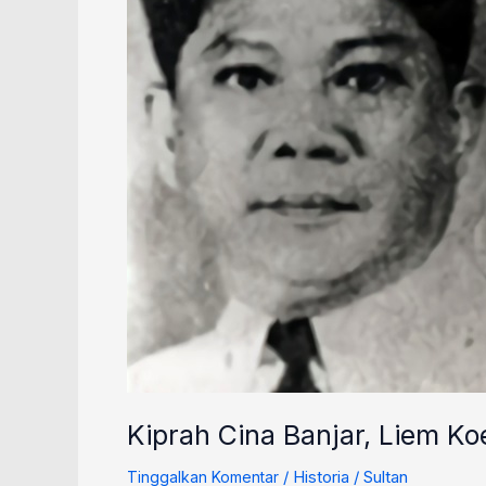
Hian
dalam
Pusaran
Politik
Indonesia
yang
Terlupakan
Kiprah Cina Banjar, Liem Ko
/
Historia
/
Sultan
Tinggalkan Komentar